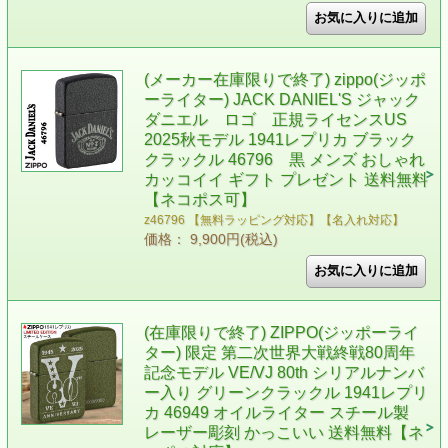
(メーカー在庫限りで終了) zippo(ジッポ
ーライター) JACK DANIEL'S ジャック
ダニエル ロゴ 正規ライセンスUS
2025秋モデル 1941レプリカ ブラック
クラックル 46796 黒 メンズ おしゃれ
カッコイイ ギフト プレゼント 送料無料
【ネコポス可】
z46796 【無料ラッピング対応】【名入れ対応】
価格： 9,900円(税込)
(在庫限りで終了) ZIPPO(ジッポーライ
ター) 限定 第二次世界大戦終戦80周年
記念モデル VE/VJ 80th シリアルナンバ
ー入り グリーンクラックル 1941レプリ
カ 46949 オイルライター スチール製
レーザー彫刻 かっこいい 送料無料【ネ