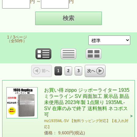
円 ～
円
1 / 3ページ
（全50件）
1
2
3
前へ
次へ
お買い得 zippo ジッポーライター 1935
ミラーライン SV 両面加工 展示品 新品
未使用品 2023年製 1点限り 1935ML-
SV 在庫のみで終了 送料無料 ネコポス
可
mz1935ML-SV 【無料ラッピング対応】【名入れ対
応】
価格： 9,600円(税込)