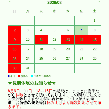
2026/08
日
月
火
水
木
金
土
1
2
3
4
5
6
7
8
9
10
11
12
13
14
15
16
17
18
19
20
21
22
23
24
25
26
27
28
29
30
31
■
■
■
午後からお休み
今日
お休み
★
長期休暇のお知らせ
★
8月9日・11日・13～16日
の期間は
、
まことに勝手な
がら
休暇
とさせて頂いております。この間のご注文は
お受け致しますが お問い合わせ、ご注文後のお返
事、お荷物の発送等は
休み明けより順次対応させて頂
きます。