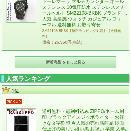
トーレマーラ マルチカレンダー オール
ステンレス 10気圧防水 ステンレススチ
ールベルト SM22108-BKBK ブランド
人気 高級感 ウォッチ カジュアル フォ
ーマル 送料無料 お取り寄せ
SM22108-BKBK【無料ラッピング対応】【送料無
料】
価格：26,950円(税込)
新着商品 をもっと見る
人気ランキング
1位
PICK UP
送料無料・彫刻料込み ZIPPO/ネーム刻
印 ブラックアイスジッポライター お好
きな文字刻印 今人気の売れ筋商品 鏡面
仕上げの美しい淡い黒 お祝い 卒業 入学