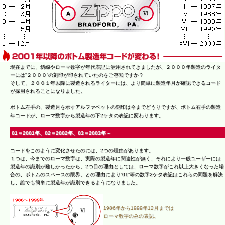
現在までに、斜線やローマ数字が年代表記に活用されてきましたが、２０００年製造のライタ
ーには“２０００”の刻印が印されていたのをご存知ですか？
そして、２００１年以降に製造されるライターには、より簡単に製造年月が確認できるコード
が採用されることになりました。
ボトム左手の、製造月を示すアルファベットの刻印は今までどうりですが、ボトム右手の製造
年コードが、ローマ数字から製造年の下2ケタの表記に変わります。
01＝2001年、02＝2002年、03＝2003年～
コードをこのように変化させたのには、2つの理由があります。
１つは、今までのローマ数字は、実際の製造年に関連性が無く、それにより一般ユーザーには
製造年の識別が難しかったから。2つ目の理由としては、ローマ数字がこれ以上大きくなった場
合の、ボトムのスペースの限界。との理由により“01”等の数字2ケタ表記はこれらの問題を解決
し、誰でも簡単に製造年が識別できるようになりました。
1986年から1999年12月までは
ローマ数字のみの表記。