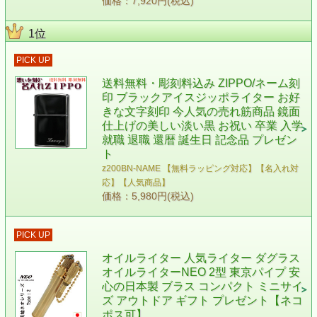
価格：7,920円(税込)
1位
PICK UP
送料無料・彫刻料込み ZIPPO/ネーム刻
印 ブラックアイスジッポライター お好
きな文字刻印 今人気の売れ筋商品 鏡面
仕上げの美しい淡い黒 お祝い 卒業 入学
就職 退職 還暦 誕生日 記念品 プレゼン
ト
z200BN-NAME 【無料ラッピング対応】【名入れ対
応】【人気商品】
価格：5,980円(税込)
PICK UP
オイルライター 人気ライター ダグラス
オイルライターNEO 2型 東京パイプ 安
心の日本製 ブラス コンパクト ミニサイ
ズ アウトドア ギフト プレゼント【ネコ
ポス可】