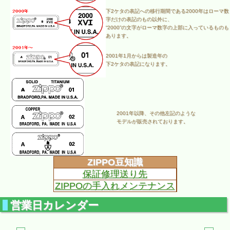
下2ケタの表記への移行期間である2000年はローマ数
字だけの表記のもの以外に、
“2000”の文字がローマ数字の上部に入っているものも
あります。
2001年1月からは製造年の
下2ケタの表記になります。
2001年以降、その他左記のような
モデルが販売されております。
ZIPPO豆知識
保証修理送り先
ZIPPOの手入れメンテナンス
営業日カレンダー