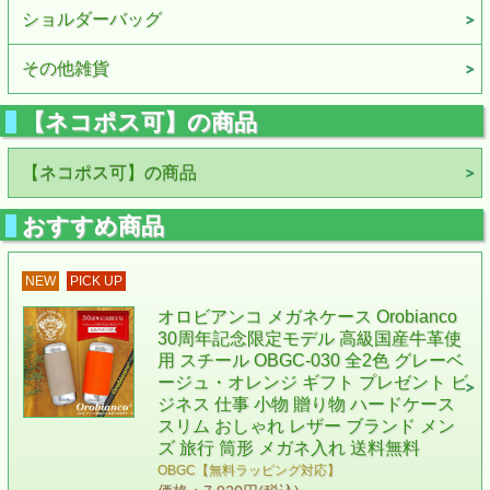
ショルダーバッグ
その他雑貨
【ネコポス可】の商品
【ネコポス可】の商品
おすすめ商品
NEW
PICK UP
オロビアンコ メガネケース Orobianco
30周年記念限定モデル 高級国産牛革使
用 スチール OBGC-030 全2色 グレーベ
ージュ・オレンジ ギフト プレゼント ビ
ジネス 仕事 小物 贈り物 ハードケース
スリム おしゃれ レザー ブランド メン
ズ 旅行 筒形 メガネ入れ 送料無料
OBGC【無料ラッピング対応】