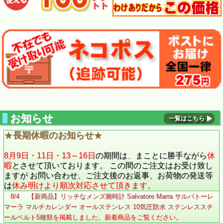
お知らせ
一覧はこちら
★
長期休暇のお知らせ
★
8月9日・11日・13～16日
の期間は
、
まことに勝手ながら
休
暇
とさせて頂いております。 この間のご注文はお受け致し
ますが お問い合わせ、ご注文後のお返事、お荷物の発送等
は
休み明けより順次対応させて頂きます。
8/4 【新商品】リッチなメンズ腕時計 Salvatore Marra サルバトーレ
マーラ マルチカレンダー オールステンレス 10気圧防水 ステンレススチ
ールベルト5種類
を掲載しました。新着商品をご覧ください。