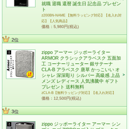
就職 退職 還暦 誕生日 記念品 プレゼン
ト
z200BN-NAME 【無料ラッピング対応】【名入れ対
応】【人気商品】
価格：5,980円(税込)
2位
zippo アーマー ジッポーライター
ARMOR クラシックアラベスク 五面加
工 コーナーリューター 銀サテーナ
CLA-B アラベスク 唐草 かっこいい オ
シャレ 深深彫り シルバー 高級感 上品
メンズ レディース 人気沸騰中 ギフト
プレゼント 送料無料
zCLA-B【無料ラッピング対応】【名入れ対応】
価格：12,500円(税込)
3位
zippo ジッポーライター アーマー シン