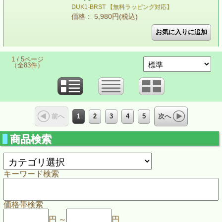
DUK1-BRST 【無料ラッピング対応】
価格： 5,980円(税込)
1 / 5ページ
（全83件）
1
2
3
4
5
前へ
次へ
商品検索
キーワード検索
価格帯検索
円 ～
円