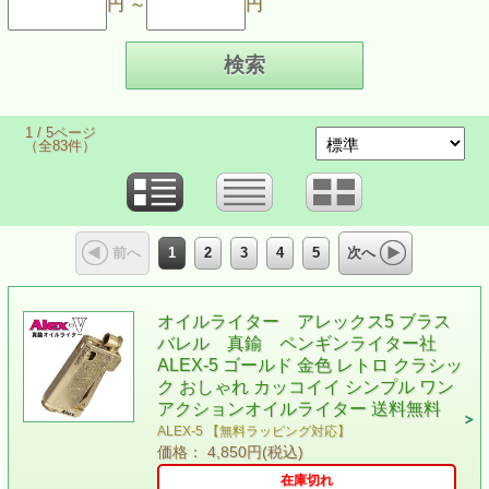
円 ～
円
1 / 5ページ
（全83件）
1
2
3
4
5
前へ
次へ
オイルライター アレックス5 ブラス
バレル 真鍮 ペンギンライター社
ALEX-5 ゴールド 金色 レトロ クラシッ
ク おしゃれ カッコイイ シンプル ワン
アクションオイルライター 送料無料
ALEX-5 【無料ラッピング対応】
価格： 4,850円(税込)
在庫切れ