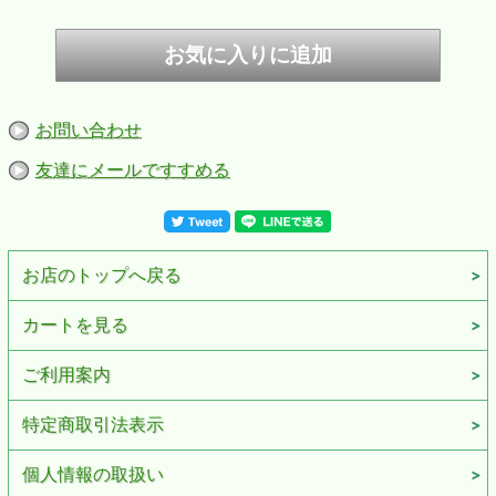
お問い合わせ
友達にメールですすめる
デュポン S.T.Dupont 正規品 ミニジェット 電子ガスターボライター
お店のトップへ戻る
シャイニーブラック（つやあり）＆クローム トーチフレーム
#10885(2024年9月発売)
･1872年パリに設立されたデュポンは、ヨーロッパ各国の皇室御用達ブラ
カートを見る
ンドとして歴史を刻み、1952年以来、ライターはデュポンの象徴となっ
ている
･エルゴノミクス（人間工学）に基づいたスレンダーなカーブで、しっく
ご利用案内
りと手になじむ
･強力なジェットフレームにより、どのような状況下でもスムーズに点火
特定商取引法表示
・超軽量で使いやすいガスライター
･S.T.Dupont専用ガスをご使用ください
個人情報の取扱い
■サイズ（約）：H54×W33×T13mm
■素材：真鍮、シャイニーブラック（つやあり）＆クローム