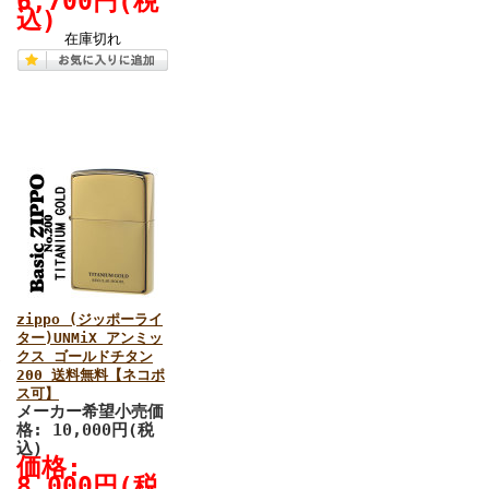
6,700円(税
込)
在庫切れ
zippo (ジッポーライ
ター)UNMiX アンミッ
クス ゴールドチタン
200 送料無料【ネコポ
ス可】
メーカー希望小売価
格: 10,000円(税
込)
価格:
8,000円(税