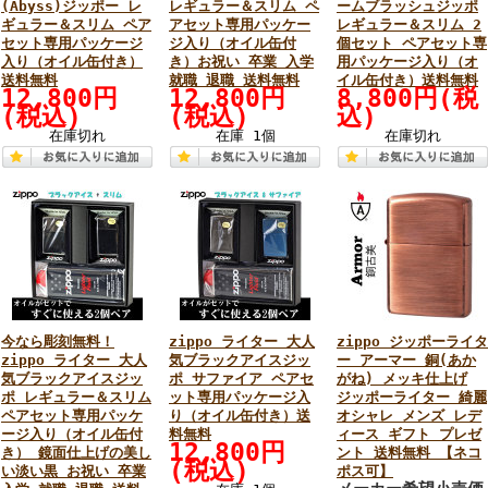
(Abyss)ジッポー レ
レギュラー＆スリム ペ
ームブラッシュジッポ
ギュラー＆スリム ペア
アセット専用パッケー
レギュラー＆スリム 2
セット専用パッケージ
ジ入り（オイル缶付
個セット ペアセット専
入り（オイル缶付き）
き）お祝い 卒業 入学
用パッケージ入り（オ
送料無料
就職 退職 送料無料
イル缶付き）送料無料
12,800円
12,800円
8,800円(税
(税込)
(税込)
込)
在庫切れ
在庫 1個
在庫切れ
今なら彫刻無料！
zippo ライター 大人
zippo ジッポーライタ
zippo ライター 大人
気ブラックアイスジッ
ー アーマー 銅(あか
気ブラックアイスジッ
ポ サファイア ペアセ
がね) メッキ仕上げ
ポ レギュラー＆スリム
ット専用パッケージ入
ジッポーライター 綺麗
ペアセット専用パッケ
り（オイル缶付き）送
オシャレ メンズ レデ
ージ入り（オイル缶付
料無料
ィース ギフト プレゼ
12,800円
き） 鏡面仕上げの美し
ント 送料無料 【ネコ
(税込)
い淡い黒 お祝い 卒業
ポス可】