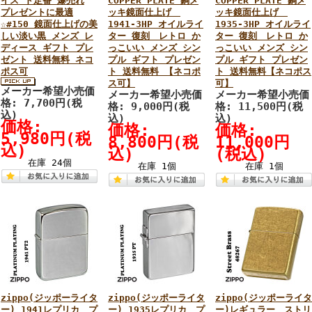
イス ド定番 爆売れ
COPPER PLATE 銅メ
COPPER PLATE 銅メ
プレゼントに最適
ッキ鏡面仕上げ
ッキ鏡面仕上げ
☆#150 鏡面仕上げの美
1941-3HP オイルライ
1935-3HP オイルライ
しい淡い黒 メンズ レ
ター 復刻 レトロ か
ター 復刻 レトロ か
ディース ギフト プレ
っこいい メンズ シン
っこいい メンズ シン
ゼント 送料無料 ネコ
プル ギフト プレゼン
プル ギフト プレゼン
ポス可
ト 送料無料 【ネコポ
ト 送料無料【ネコポス
ス可】
可】
メーカー希望小売価
メーカー希望小売価
メーカー希望小売価
格: 7,700円(税
格: 9,000円(税
格: 11,500円(税
込)
込)
込)
価格:
価格:
価格:
5,980円(税
8,800円(税
11,000円
込)
込)
(税込)
在庫 24個
在庫 1個
在庫 1個
zippo(ジッポーライタ
zippo(ジッポーライタ
zippo(ジッポーライタ
ー) 1941レプリカ プ
ー) 1935レプリカ プ
ー)レギュラー ストリ