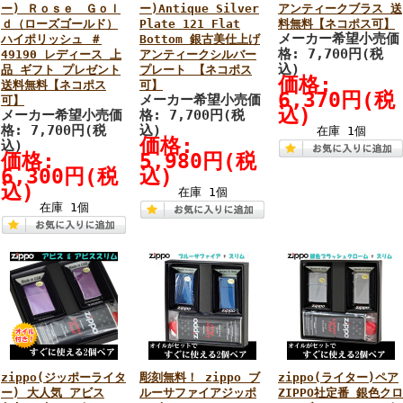
ー) Ｒｏｓｅ Ｇｏｌ
ー)Antique Silver
アンティークブラス 送
ｄ（ローズゴールド）
Plate 121 Flat
料無料【ネコポス可】
メーカー希望小売価
ハイポリッシュ ＃
Bottom 銀古美仕上げ
格: 7,700円(税
49190 レディース 上
アンティークシルバー
込)
品 ギフト プレゼント
プレート 【ネコポス
価格:
送料無料【ネコポス
可】
6,370円(税
メーカー希望小売価
可】
込)
メーカー希望小売価
格: 7,700円(税
格: 7,700円(税
込)
在庫 1個
価格:
込)
価格:
5,980円(税
6,300円(税
込)
込)
在庫 1個
在庫 1個
zippo(ジッポーライタ
彫刻無料！ zippo ブ
zippo(ライター)ペア
ー) 大人気 アビス
ルーサファイアジッポ
ZIPPO社定番 銀色クロ