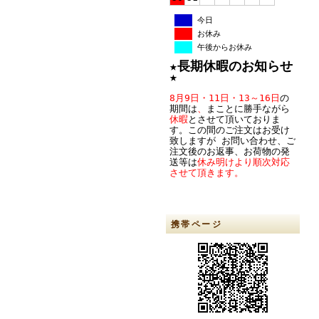
今日
お休み
午後からお休み
★
長期休暇のお知らせ
★
8月9日・11日・13～16日
の
期間は
、
まことに勝手ながら
休暇
とさせて頂いておりま
す。この間のご注文はお受け
致しますが お問い合わせ、ご
注文後のお返事、お荷物の発
送等は
休み明けより順次対応
させて頂きます。
携帯ページ