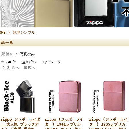
OME
> 無地シンプル
商品一覧
説明付き
/ 写真のみ
1件～40件 （全87件） 1/3ページ
1
2
3
次へ
最後へ
zippo ジッポーライタ
zippo (ジッポーライ
zippo (ジッポーライ
ー 大人気 ブラックア
ター) 1941レプリカ
ター) 1935レプリカ