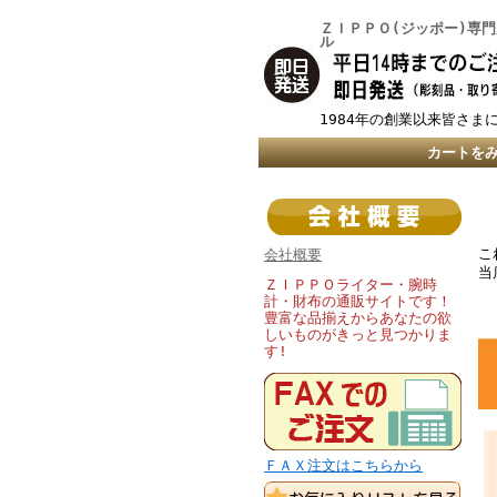
ＺＩＰＰＯ(ジッポー)専
ル
1984年の創業以来皆さま
カートを
こ
会社概要
当
ＺＩＰＰＯライター・腕時
計・財布の通販サイトです！
豊富な品揃えからあなたの欲
しいものがきっと見つかりま
す!
ＦＡＸ注文はこちらから