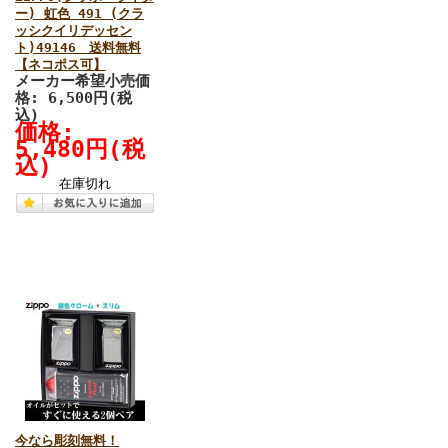
ー) 虹色 491 (クラ
ッシクイリデッセン
ト)49146 送料無料
【ネコポス可】
メーカー希望小売価
格: 6,500円(税
込)
価格:
5,480円(税
込)
在庫切れ
今なら彫刻無料！