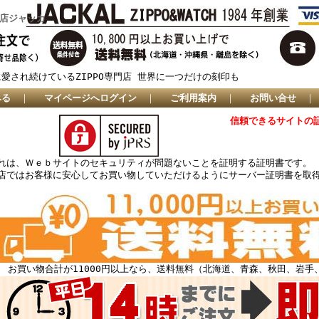
門店ジャッカ
に愛され続けているZIPPO専門店 世界に一つだけの刻印も
みる
｜
マイページへログイン
｜
ご利用案内
｜
お問い合せ
信頼できるサイトの
れは、Ｗｅｂサイトのセキュリティが問題ないことを証明する証明書です。
店ではお客様に安心してお買い物していただけるようにサーバー証明書を取
お買い物合計が11000円以上なら、送料無料（北海道、青森、秋田、岩手