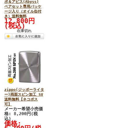
ポ＆アビス(Abyss)
ペアセット専用パッケ
ージ入り（オイル缶付
き）送料無料
12,800円
(税込)
在庫切れ
zippo(ジッポーライタ
ー)両面スピン加工 SV
送料無料【ネコポス
可】
メーカー希望小売価
格: 8,200円(税
込)
価格: