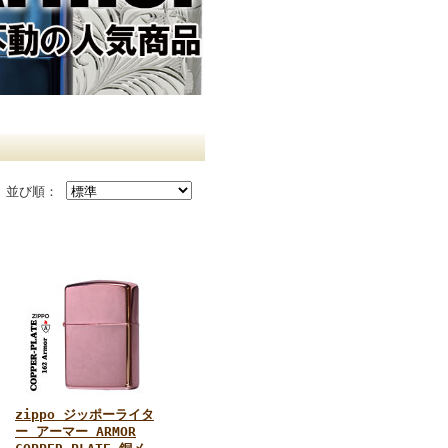
並び順：
zippo ジッポーライタ
ー アーマー ARMOR