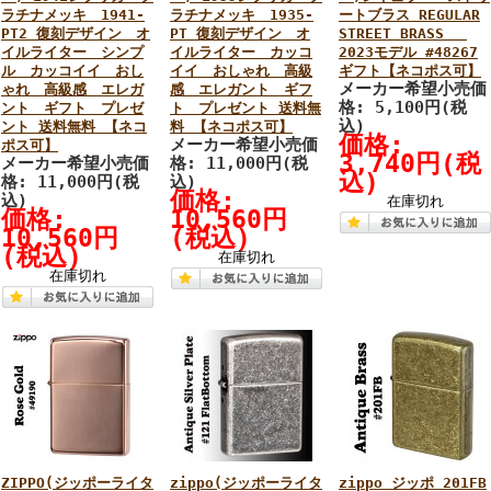
ラチナメッキ 1941-
ラチナメッキ 1935-
ートブラス REGULAR
PT2 復刻デザイン オ
PT 復刻デザイン オ
STREET BRASS
イルライター シンプ
イルライター カッコ
2023モデル #48267
ル カッコイイ おし
イイ おしゃれ 高級
ギフト【ネコポス可】
メーカー希望小売価
ゃれ 高級感 エレガ
感 エレガント ギフ
格: 5,100円(税
ント ギフト プレゼ
ト プレゼント 送料無
込)
ント 送料無料 【ネコ
料 【ネコポス可】
価格:
メーカー希望小売価
ポス可】
3,740円(税
メーカー希望小売価
格: 11,000円(税
込)
格: 11,000円(税
込)
価格:
込)
在庫切れ
価格:
10,560円
10,560円
(税込)
(税込)
在庫切れ
在庫切れ
ZIPPO(ジッポーライタ
zippo(ジッポーライタ
zippo ジッポ 201FB