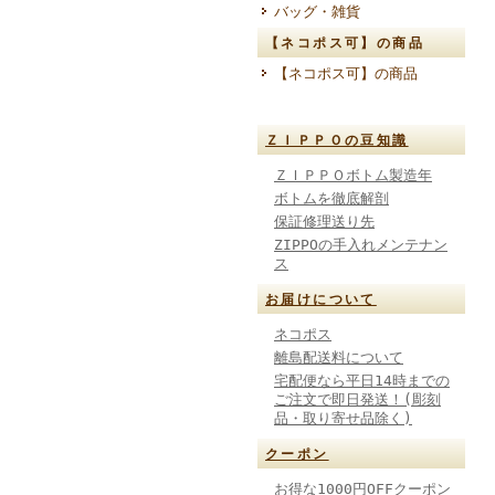
バッグ・雑貨
【ネコポス可】の商品
【ネコポス可】の商品
ＺＩＰＰＯの豆知識
ＺＩＰＰＯボトム製造年
ボトムを徹底解剖
保証修理送り先
ZIPPOの手入れメンテナン
ス
お届けについて
ネコポス
離島配送料について
宅配便なら平日14時までの
ご注文で即日発送！(彫刻
品・取り寄せ品除く)
クーポン
お得な1000円OFFクーポン