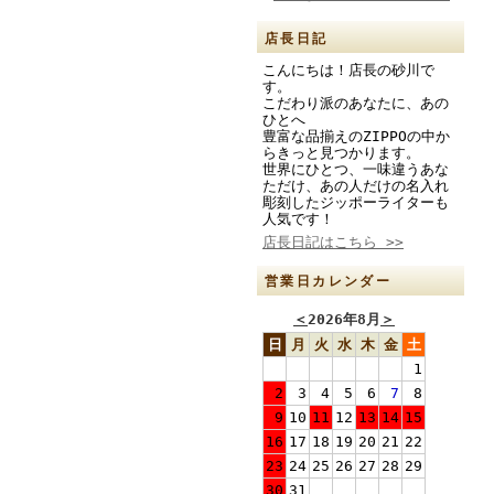
店長日記
こんにちは！店長の砂川で
す。
こだわり派のあなたに、あの
ひとへ
豊富な品揃えのZIPPOの中か
らきっと見つかります。
世界にひとつ、一味違うあな
ただけ、あの人だけの名入れ
彫刻したジッポーライターも
人気です！
店長日記はこちら >>
営業日カレンダー
＜
2026年8月
＞
日
月
火
水
木
金
土
1
2
3
4
5
6
7
8
9
10
11
12
13
14
15
16
17
18
19
20
21
22
23
24
25
26
27
28
29
30
31