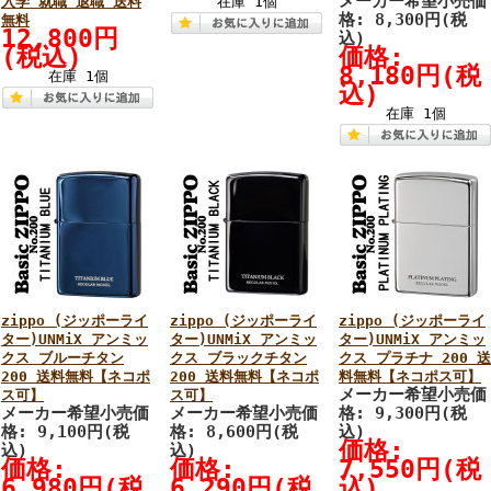
メーカー希望小売価
入学 就職 退職 送料
在庫 1個
格: 8,300円(税
無料
12,800円
込)
(税込)
価格:
8,180円(税
在庫 1個
込)
在庫 1個
zippo (ジッポーライ
zippo (ジッポーライ
zippo (ジッポーライ
ター)UNMiX アンミッ
ター)UNMiX アンミッ
ター)UNMiX アンミッ
クス ブルーチタン
クス ブラックチタン
クス プラチナ 200 送
200 送料無料【ネコポ
200 送料無料【ネコポ
料無料【ネコポス可】
メーカー希望小売価
ス可】
ス可】
メーカー希望小売価
メーカー希望小売価
格: 9,300円(税
格: 9,100円(税
格: 8,600円(税
込)
価格:
込)
込)
価格:
価格:
7,550円(税
6,980円(税
6,290円(税
込)