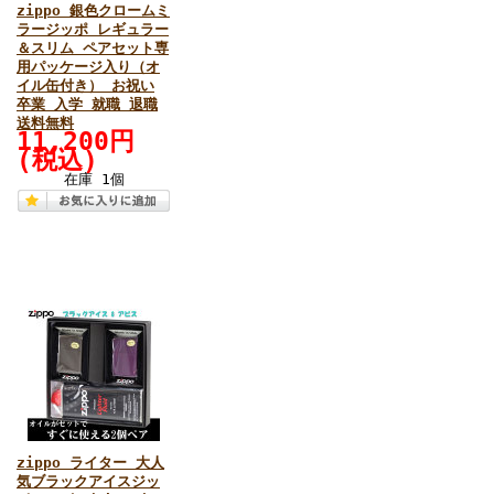
zippo 銀色クロームミ
ラージッポ レギュラー
＆スリム ペアセット専
用パッケージ入り（オ
イル缶付き） お祝い
卒業 入学 就職 退職
送料無料
11,200円
(税込)
在庫 1個
zippo ライター 大人
気ブラックアイスジッ