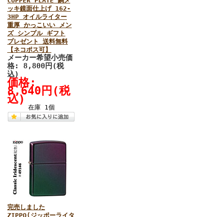
COPPER PLATE 銅メ
ッキ鏡面仕上げ 162-
3HP オイルライター
重厚 かっこいい メン
ズ シンプル ギフト
プレゼント 送料無料
【ネコポス可】
メーカー希望小売価
格: 8,800円(税
込)
価格:
8,640円(税
込)
在庫 1個
完売しました
ZIPPO(ジッポーライタ