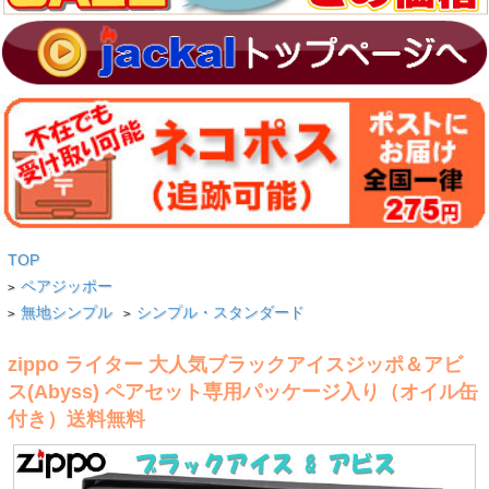
TOP
ペアジッポー
>
無地シンプル
シンプル・スタンダード
>
>
zippo ライター 大人気ブラックアイスジッポ＆アビ
ス(Abyss) ペアセット専用パッケージ入り（オイル缶
付き）送料無料