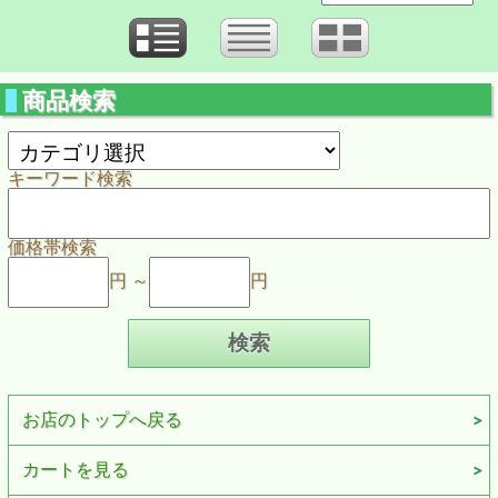
商品検索
キーワード検索
価格帯検索
円 ～
円
お店のトップへ戻る
カートを見る