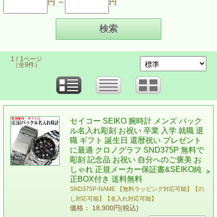
円 ～
円
1 / 1ページ
（全9件）
セイコー SEIKO 腕時計 メンズ バック
ル名入れ彫刻 お祝い 卒業 入学 就職 退
職 ギフト 誕生日 還暦祝い プレゼント
に最適 クロノグラフ SND375P 無料で
彫刻 記念品 お祝い 自分へのご褒美 お
しゃれ 正規メーカー保証書&SEIKO純
正BOX付き 送料無料
SND375P-NAME 【無料ラッピング対応可能】【の
し対応可能】【名入れ対応可能】
価格： 18,900円(税込)