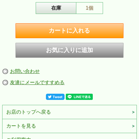
在庫
1個
ZIPPO/151Multi Color（旧名称 スペクトラム）ZIPPOロゴ入り #151ZL
【ZIPPO】 マルチカラー（ 旧名称 スペクトラム）ジッポ無地 ジッポー
ロゴ入り
スペクトラム＝【物】スペクトル; 残像; （波動の）範囲; （変動する）
範囲の意
お問い合わせ
表面は新PVD加工を施した斬新な美しい虹色で、商品個々によって様々
な色合いに変化します。
友達にメールですすめる
ZIPPO本体にZIPPOロゴをレーザー刻印しています。
■仕様：PVD加工 #151マルチカラー（ 旧名称 スペクトラム) ジッポベー
ス、ZIPPOロゴレーザー彫刻、裏面無地
■ケース：レギュラーケース
お店のトップへ戻る
■付属品：ZIPPO社専用箱、ZIPPO社保証書
※ご注意
・お客様のご利用のブラウザの環境により商品の色合いが実際のものと
カートを見る
多少異なる場合がございますので、予めご了承ください。
・パッケージ等がまれに変更する場合がございます。