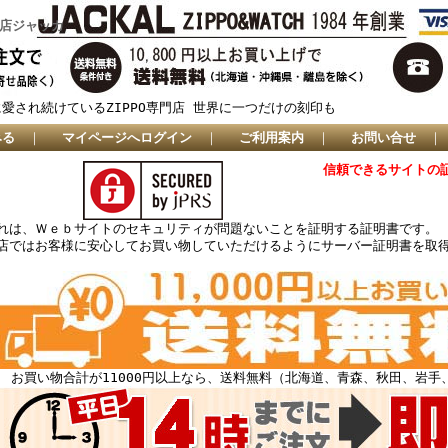
門店ジャッカ
に愛され続けているZIPPO専門店 世界に一つだけの刻印も
みる
｜
マイページへログイン
｜
ご利用案内
｜
お問い合せ
信頼できるサイトの
れは、Ｗｅｂサイトのセキュリティが問題ないことを証明する証明書です。
店ではお客様に安心してお買い物していただけるようにサーバー証明書を取
お買い物合計が11000円以上なら、送料無料（北海道、青森、秋田、岩手