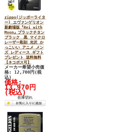
zippo(ジッポーライタ
ー) エヴァンゲリオン
新劇場版『Rei with
Moon』ブラックチタン
ブラック 黒 マイクロ
レーザー彫刻 光沢 か
っこいい アニメ メン
ズ レディース ギフト
プレゼント 送料無料
【ネコポス可】
メーカー希望小売価
格: 12,700円(税
込)
価格:
13,970円
(税込)
在庫切れ