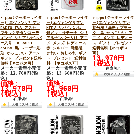
zippo(ジッポーライタ
zippo(ジッポーライタ
zippo(ジッポーライタ
ー) ヱヴァンゲリヲン
ー)エヴァンゲリヲン
ー)ヱヴァンゲリヲン
RADIO EVA アスカ
NERV リバイバル版
初号機「暴走」ブラッ
ブラックチタンコーテ
銀メッキサテーナ シリ
ク 黒 かっこいい ア
ィング シリアルナンバ
アルナンバー入り アニ
ニメ メンズ レディー
ー入り EV-RADIO-
メ メンズ レディース
ス ギフト プレゼント
ASUKA 黒 レーザー彫
赤 シルバー 高級感
送料無料【ネコポス
刻 かっこいい アニメ
きれい おしゃれ ギフ
可】
13,970円
ギフト プレゼント送料
ト プレゼント 送料無
(税込)
無料【ネコポス可】
料 【ネコポス可】
メーカー希望小売価
メーカー希望小売価
在庫切れ
格: 12,700円(税
格: 13,600円(税
込)
込)
価格:
価格:
13,970円
14,960円
(税込)
(税込)
在庫切れ
在庫切れ