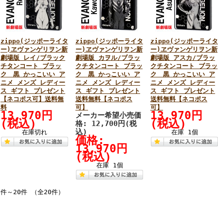
zippo(ジッポーライタ
zippo(ジッポーライタ
zippo(ジッポーライタ
ー)ヱヴァンゲリヲン新
ー)ヱヴァンゲリヲン新
ー)ヱヴァンゲリヲン新
劇場版 レイ/ブラック
劇場版 カヲル/ブラッ
劇場版 アスカ/ブラッ
チタンコート ブラッ
クチタンコート ブラッ
クチタンコート ブラッ
ク 黒 かっこいい ア
ク 黒 かっこいい ア
ク 黒 かっこいい ア
ニメ メンズ レディー
ニメ メンズ レディー
ニメ メンズ レディー
ス ギフト プレゼント
ス ギフト プレゼント
ス ギフト プレゼント
【ネコポス可】送料無
送料無料【ネコポス
送料無料【ネコポス
料
可】
可】
13,970円
13,970円
メーカー希望小売価
(税込)
(税込)
格: 12,700円(税
込)
在庫切れ
在庫 1個
価格:
13,970円
(税込)
在庫 1個
1件～20件 （全20件）