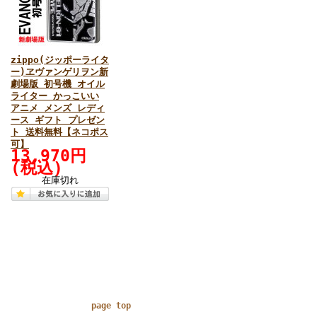
zippo(ジッポーライタ
ー)ヱヴァンゲリヲン新
劇場版 初号機 オイル
ライター かっこいい
アニメ メンズ レディ
ース ギフト プレゼン
ト 送料無料【ネコポス
可】
13,970円
(税込)
在庫切れ
page top