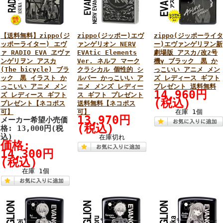
【送料無料】zippo(ジ
zippo(ジッポー)エヴ
zippo(ジッポーライタ
ッポーライター) エヴ
ァンゲリオン NERV
ー)エヴァンゲリヲン新
ァ RADIO EVA ヱヴァ
EVAtic Elements
劇場版 アスカ/改2号
ンゲリヲン アスカ
Ver. ネルフ マーク
機γ ブラック 黒 か
(The bicycle) ブラ
クラシカル 個性的 シ
っこいい アニメ メン
ック 黒 イラスト か
ルバー かっこいい ア
ズ レディース ギフト
っこいい アニメ メン
ニメ メンズ レディー
プレゼント 送料無料
14,960円
ズ レディース ギフト
ス ギフト プレゼント
(税込)
プレゼント【ネコポス
送料無料【ネコポス
可】
可】
在庫 1個
13,970円
メーカー希望小売価
(税込)
格: 13,000円(税
込)
在庫切れ
価格:
14,300円
(税込)
在庫 1個