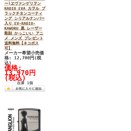
ー)ヱヴァンゲリヲン
ラ
RADIO EVA カヲル ブ
ラックチタンコーティ
ング シリアルナンバー
入り EV-RADIO-
KAWORU 黒 レーザー
彫刻 かっこいい アニ
メ メンズ プレゼント
送料無料【ネコポス
可】
メーカー希望小売価
格: 12,700円(税
込)
価格:
13,970円
(税込)
在庫 1個