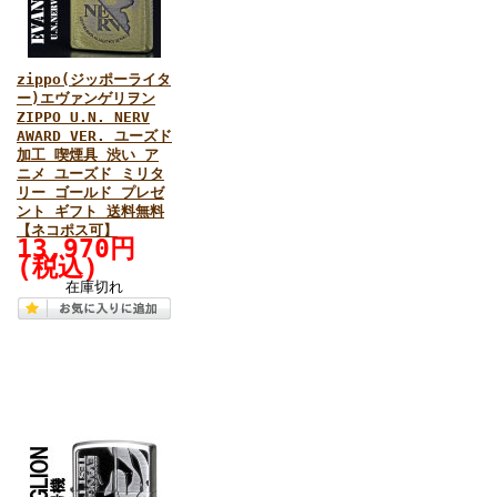
zippo(ジッポーライタ
ー)エヴァンゲリヲン
ZIPPO U.N. NERV
AWARD VER. ユーズド
加工 喫煙具 渋い ア
ニメ ユーズド ミリタ
リー ゴールド プレゼ
ント ギフト 送料無料
【ネコポス可】
13,970円
(税込)
在庫切れ