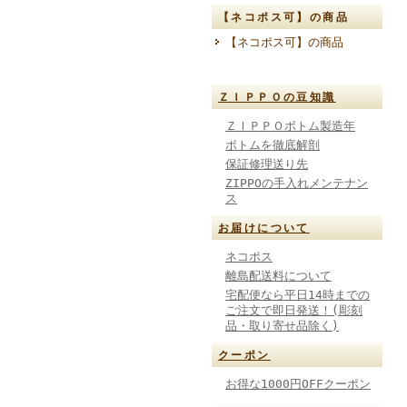
【ネコポス可】の商品
【ネコポス可】の商品
ＺＩＰＰＯの豆知識
ＺＩＰＰＯボトム製造年
ボトムを徹底解剖
保証修理送り先
ZIPPOの手入れメンテナン
ス
お届けについて
ネコポス
離島配送料について
宅配便なら平日14時までの
ご注文で即日発送！(彫刻
品・取り寄せ品除く)
クーポン
お得な1000円OFFクーポン