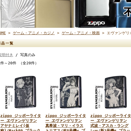
OME
>
ゲーム・アニメ・カジノ
>
ゲーム・アニメ・映画
> エヴァンゲリ
商品一覧
説明付き
/ 写真のみ
1件～20件 （全20件）
zippo ジッポーライタ
zippo ジッポーライタ
zippo ジッポーライタ
ー ヱヴァンゲリヲン
ー ヱヴァンゲリヲン
ー ヱヴァンゲリヲン
アヤナミレイ(仮
真希波・マリ・イラス
式波・アスカ・ラング
称)/Mark09 ブラック
トリアス/改8号機γ ブ
レー/新2号機α ブラッ