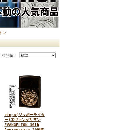
オン
並び順：
zippo(ジッポーライタ
ー)ヱヴァンゲリヲン
EVANGELION 30th
Anniversary 30周年