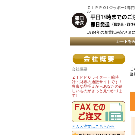
ＺＩＰＰＯ(ジッポー)専
ル
1984年の創業以来皆さま
カートを
こ
会社概要
当
ＺＩＰＰＯライター・腕時
計・財布の通販サイトです！
豊富な品揃えからあなたの欲
しいものがきっと見つかりま
す!
ＦＡＸ注文はこちらから