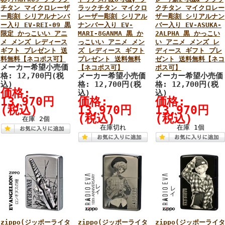
チタン マイクロレーザ
ラックチタン マイクロ
クチタン マイクロレー
ー彫刻 シリアルナンバ
レーザー彫刻 シリアル
ザー彫刻 シリアルナン
ー入り EV-REI-09 黒
ナンバー入り EV-
バー入り EV-ASUKA-
限定 かっこいい アニ
MARI-8GANMA 黒 か
2ALPHA 黒 かっこい
メ メンズ レディース
っこいい アニメ メン
い アニメ メンズ レ
ギフト プレゼント 送
ズ レディース ギフト
ディース ギフト プレ
料無料【ネコポス可】
プレゼント 送料無料
ゼント 送料無料【ネコ
メーカー希望小売価
【ネコポス可】
ポス可】
格: 12,700円(税
メーカー希望小売価
メーカー希望小売価
込)
格: 12,700円(税
格: 12,700円(税
価格:
込)
込)
13,970円
価格:
価格:
(税込)
13,970円
13,970円
(税込)
(税込)
在庫 2個
在庫切れ
在庫 1個
zippo(ジッポーライタ
zippo(ジッポーライタ
zippo(ジッポーライタ