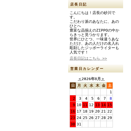
店長日記
こんにちは！店長の砂川で
す。
こだわり派のあなたに、あの
ひとへ
豊富な品揃えのZIPPOの中か
らきっと見つかります。
世界にひとつ、一味違うあな
ただけ、あの人だけの名入れ
彫刻したジッポーライターも
人気です！
店長日記はこちら >>
営業日カレンダー
＜
2026年8月
＞
日
月
火
水
木
金
土
1
2
3
4
5
6
7
8
9
10
11
12
13
14
15
16
17
18
19
20
21
22
23
24
25
26
27
28
29
30
31