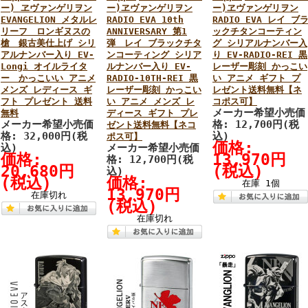
ー) ヱヴァンゲリヲン
ー)ヱヴァンゲリヲン
ー)ヱヴァンゲリヲン
EVANGELION メタルレ
RADIO EVA 10th
RADIO EVA レイ ブ
リーフ ロンギヌスの
ANNIVERSARY 第1
ックチタンコーティン
槍 銀古美仕上げ シリ
弾 レイ ブラックチタ
グ シリアルナンバー入
アルナンバー入り EV-
ンコーティング シリア
り EV-RADIO-REI 黒
Longi オイルライタ
ルナンバー入り EV-
レーザー彫刻 かっこい
ー かっこいい アニメ
RADIO-10TH-REI 黒
い アニメ ギフト プ
メンズ レディース ギ
レーザー彫刻 かっこい
レゼント送料無料【ネ
フト プレゼント 送料
い アニメ メンズ レ
コポス可】
メーカー希望小売価
無料
ディース ギフト プレ
メーカー希望小売価
格: 12,700円(税
ゼント送料無料【ネコ
格: 32,000円(税
込)
ポス可】
価格:
込)
メーカー希望小売価
価格:
13,970円
格: 12,700円(税
20,680円
(税込)
込)
(税込)
価格:
在庫 1個
13,970円
在庫切れ
(税込)
在庫切れ