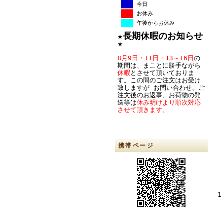
今日
お休み
午後からお休み
★
長期休暇のお知らせ
★
8月9日・11日・13～16日
の
期間は
、
まことに勝手ながら
休暇
とさせて頂いておりま
す。この間のご注文はお受け
致しますが お問い合わせ、ご
注文後のお返事、お荷物の発
送等は
休み明けより順次対応
させて頂きます。
携帯ページ