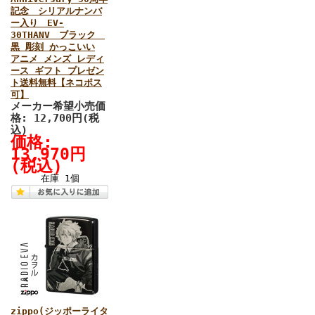
記念 シリアルナンバ
ー入り EV-
30THANV ブラック
黒 彫刻 かっこいい
アニメ メンズ レディ
ース ギフト プレゼン
ト送料無料【ネコポス
可】
メーカー希望小売価
格: 12,700円(税
込)
価格:
13,970円
(税込)
在庫 1個
zippo(ジッポーライタ