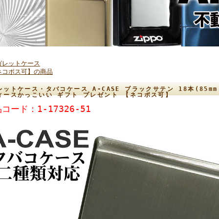
ガレットケース
ネコポス可】の商品
レットケース・タバコケース A-CASE ブラックサテン 18本(85mm)
ィースかっこいい ギフト プレゼント 【ネコポス可】
コード：1-17326-51