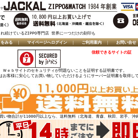
ジャッカ
され続けているZIPPO専門店 世界に一つだけの刻印も
トをみる
｜
マイページへログイン
｜
ご利用案内
｜
お問い合せ
信頼できるサイトの証
、Ｗｅｂサイトのセキュリティが問題ないことを証明する証明書です。
はお客様に安心してお買い物していただけるようにサーバー証明書を取得し
買い物合計が11000円以上なら、送料無料（北海道、青森、秋田、岩手、沖