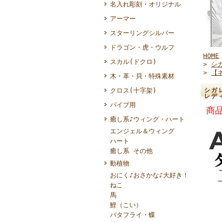
名入れ彫刻・オリジナル
アーマー
スターリングシルバー
ドラゴン・虎・ウルフ
HOME
スカル(ドクロ)
>
シ
>
【
木・革・貝・特殊素材
クロス(十字架)
シガ
レデ
パイプ用
商品
癒し系♪ウィング・ハート
エンジェル＆ウィング
ハート
癒し系 その他
動植物
おにく♪おさかな♪大好き！
ねこ
馬
鯉（こい）
バタフライ・蝶