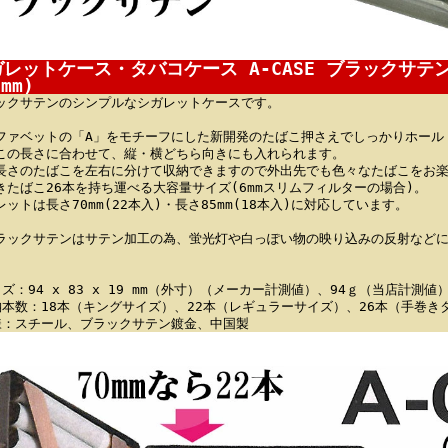
レットケース・タバコケース A-CASE ブラックサテン 1
0mm)
ックサテンのシンプルなシガレットケースです。
ファベットの「A」をモチーフにした新開発のたばこ押さえでしっかりホール
この長さに合わせて、縦・横どちら向きにも入れられます。
長さのたばこを左右に分けて収納できますので外出先でも色々なたばこをお
きたばこ26本を持ち運べる大容量サイズ(6mmスリムフィルターの場合)。
レットは長さ70mm(22本入)・長さ85mm(18本入)に対応しています。
ラックサテンはサテン加工の為、蛍光灯や白っぽい物の映り込みの反射など
イズ：94 x 83 x 19 mm（外寸）（メーカー計測値）、94ｇ（当店計測値
納本数：18本（キングサイズ）、22本（レギュラーサイズ）、26本（手巻きタ
様：スチール、ブラックサテン鍍金、中国製