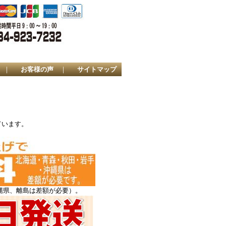
｜
お客様の声
｜
サイトマップ
ています。
縄県、離島は差額が必要）。