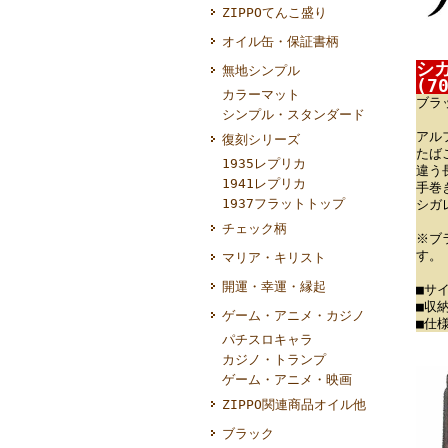
ZIPPOてんこ盛り
オイル缶・保証書柄
シガ
無地シンプル
(7
カラーマット
ブラ
シンプル・スタンダード
アル
復刻シリーズ
たば
1935レプリカ
違う
1941レプリカ
手巻
1937フラットトップ
シガ
チェック柄
※ブ
す。
マリア・キリスト
開運・幸運・縁起
■サ
■収
ゲーム・アニメ・カジノ
■仕
パチスロキャラ
カジノ・トランプ
ゲーム・アニメ・映画
ZIPPO関連商品オイル他
ブラック