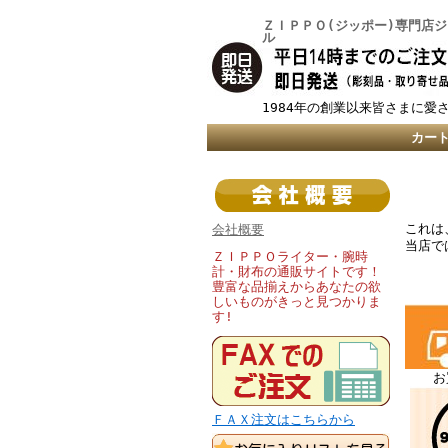
ＺＩＰＰＯ(ジッポー)専門店
ル
1984年の創業以来皆さまに愛
カー
これは
会社概要
当店で
ＺＩＰＰＯライター・腕時
計・財布の通販サイトです！
豊富な品揃えからあなたの欲
しいものがきっと見つかりま
す!
お
ＦＡＸ注文はこちらから