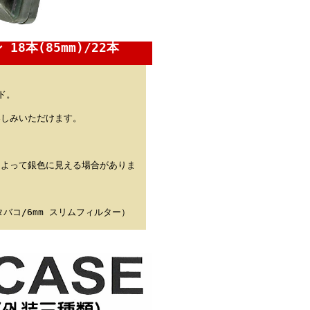
8本(85mm)/22本
ド。
楽しみいただけます。
によって銀色に見える場合がありま
）
バコ/6mm スリムフィルター）