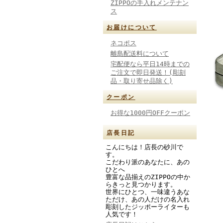
ZIPPOの手入れメンテナン
ス
お届けについて
ネコポス
離島配送料について
宅配便なら平日14時までの
ご注文で即日発送！(彫刻
品・取り寄せ品除く)
クーポン
お得な1000円OFFクーポン
店長日記
こんにちは！店長の砂川で
す。
こだわり派のあなたに、あの
ひとへ
豊富な品揃えのZIPPOの中か
らきっと見つかります。
世界にひとつ、一味違うあな
ただけ、あの人だけの名入れ
彫刻したジッポーライターも
人気です！