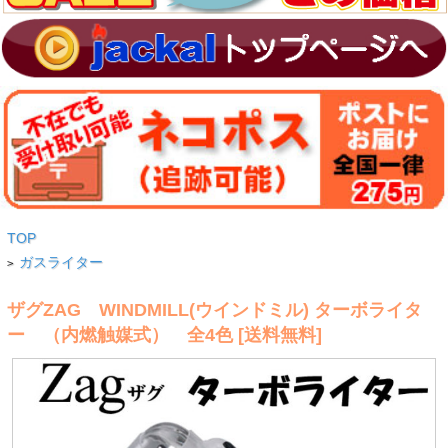
TOP
ガスライター
>
ザグZAG WINDMILL(ウインドミル) ターボライタ
ー （内燃触媒式） 全4色 [送料無料]