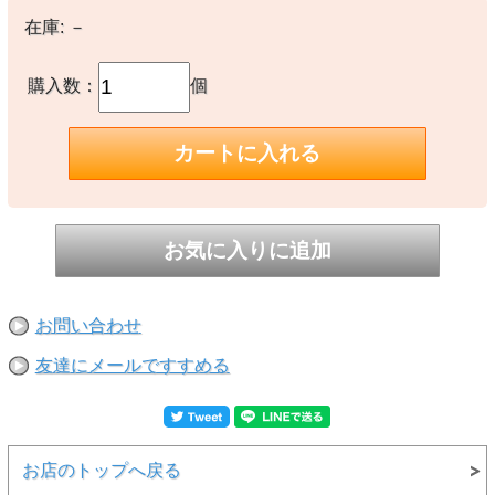
在庫:
－
購入数：
個
ザグZAG WINDMILL(ウインドミル) ターボライター （内燃触媒
式） 全4色
1995年に発売。日本製。
現行モデルのWindmillターボライターでは 2番目に歴史のあるロン
グセラー定番ヒット製品です。
日常生活防水・耐風機能を装備した内燃触媒式ターボライター。
海・山・川などアウトドアのタフなコンディションで実力を発揮し
商
ます！
(水には浮きません。)
品
お問い合わせ
説
ヒンジ部分にストラップ付口があるのでお手持ちのストラップをつ
明
けて使用することも可能です（ストラップは付属していません）。
友達にメールですすめる
ガス残量がわかる窓付きで、炎火力調整も可能です。
軽量・コンパクトで手軽に持ち歩ける多機能ライター。全４色から
お選びいただけます。
アウトドア好きの方にプレゼントとしてもおススメです。
お店のトップへ戻る
サ