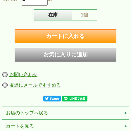
在庫
1個
お問い合わせ
友達にメールですすめる
S.T.Dupont スリム7 電子ガスターボライター ブラック/ゴールド
1872年パリに設立されたデュポンは、ヨーロッパ各国の皇室御用達ブラ
ンドとして歴史を刻みました。そして1952年以来、ライターはデュポン
お店のトップへ戻る
の象徴となっています。
スリム7シリーズは、パワフルな耐風トーチフレームが立ち上がらせ、ど
カートを見る
こでもどんなニーズにも応える世界で最もスリムなラグジュアリーライ