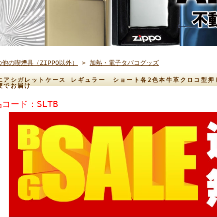
の他の喫煙具（ZIPPO以外）
>
加熱・電子タバコグッズ
エアシガレットケース レギュラー ショート各2色本牛革クロコ型押
便でお届け
コード：SLTB