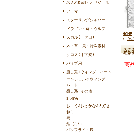
名入れ彫刻・オリジナル
アーマー
スターリングシルバー
ドラゴン・虎・ウルフ
HOME
スカル(ドクロ)
>
そ
木・革・貝・特殊素材
スク
宅急
クロス(十字架)
パイプ用
商品
癒し系♪ウィング・ハート
エンジェル＆ウィング
ハート
癒し系 その他
動植物
おにく♪おさかな♪大好き！
ねこ
馬
鯉（こい）
バタフライ・蝶