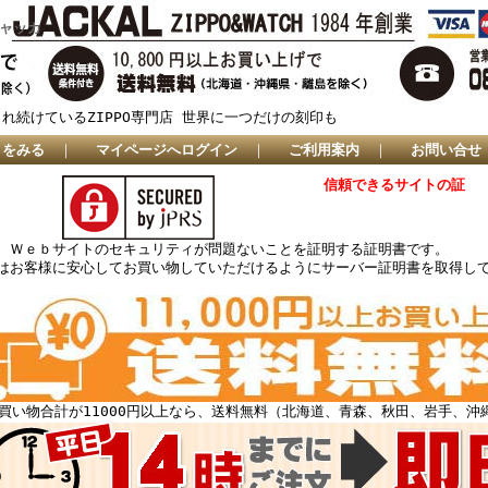
ジャッカ
され続けているZIPPO専門店 世界に一つだけの刻印も
トをみる
｜
マイページへログイン
｜
ご利用案内
｜
お問い合せ
信頼できるサイトの証
、Ｗｅｂサイトのセキュリティが問題ないことを証明する証明書です。
はお客様に安心してお買い物していただけるようにサーバー証明書を取得し
買い物合計が11000円以上なら、送料無料（北海道、青森、秋田、岩手、沖