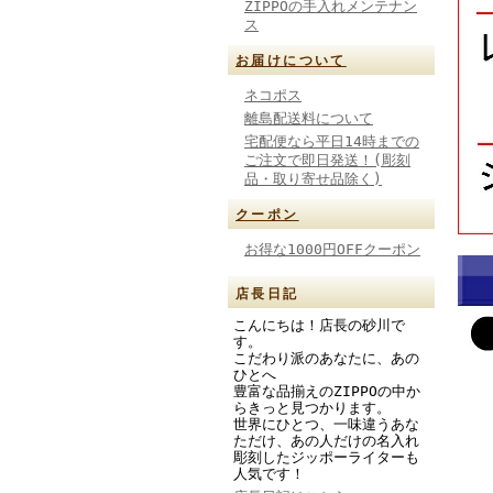
ZIPPOの手入れメンテナン
ス
お届けについて
ネコポス
離島配送料について
宅配便なら平日14時までの
ご注文で即日発送！(彫刻
品・取り寄せ品除く)
クーポン
お得な1000円OFFクーポン
店長日記
こんにちは！店長の砂川で
す。
こだわり派のあなたに、あの
ひとへ
豊富な品揃えのZIPPOの中か
らきっと見つかります。
世界にひとつ、一味違うあな
ただけ、あの人だけの名入れ
彫刻したジッポーライターも
人気です！