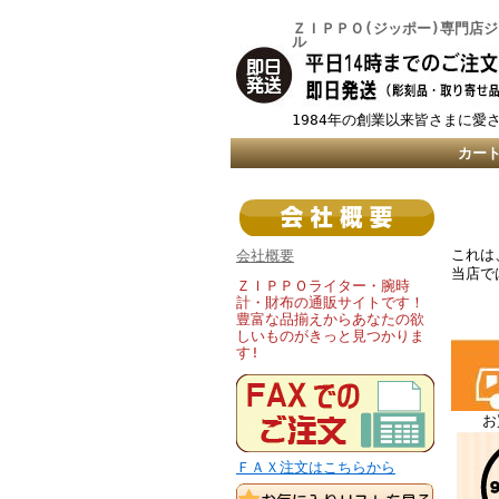
ＺＩＰＰＯ(ジッポー)専門店
ル
1984年の創業以来皆さまに愛
カー
これは
会社概要
当店で
ＺＩＰＰＯライター・腕時
計・財布の通販サイトです！
豊富な品揃えからあなたの欲
しいものがきっと見つかりま
す!
お
ＦＡＸ注文はこちらから