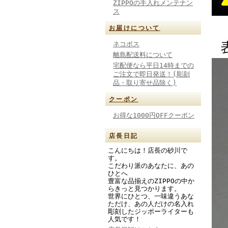
ZIPPOの手入れメンテナン
ス
お届けについて
ネコポス
離島配送料について
宅配便なら平日14時までの
ご注文で即日発送！(彫刻
品・取り寄せ品除く)
クーポン
お得な1000円OFFクーポン
店長日記
こんにちは！店長の砂川で
す。
こだわり派のあなたに、あの
ひとへ
豊富な品揃えのZIPPOの中か
らきっと見つかります。
世界にひとつ、一味違うあな
ただけ、あの人だけの名入れ
彫刻したジッポーライターも
人気です！