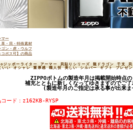
ーマー
・革・貝・特殊素材
ラゴン・虎・ウルフ
ネコポス可】の商品
ppoジッポーライター アーマー 貝貼りシリーズ 龍ドラゴン 干支 貝象
こいい オシャレ 重厚感 職人技 美しい シルバー ギフト プレゼ
ZIPPOボトムの製造年月は掲載開始時点
補充とともに新しくなってゆきますのでご了
(製造年月のご指定は承る事が出来ま
コード：z162KB-RYSP