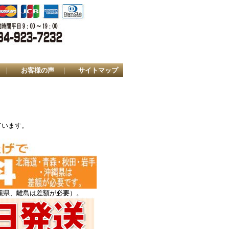
｜
お客様の声
｜
サイトマップ
ています。
縄県、離島は差額が必要）。