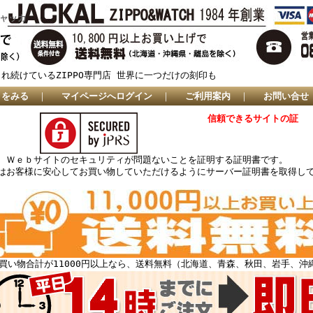
ジャッカ
され続けているZIPPO専門店 世界に一つだけの刻印も
トをみる
｜
マイページへログイン
｜
ご利用案内
｜
お問い合せ
信頼できるサイトの証
、Ｗｅｂサイトのセキュリティが問題ないことを証明する証明書です。
はお客様に安心してお買い物していただけるようにサーバー証明書を取得し
買い物合計が11000円以上なら、送料無料（北海道、青森、秋田、岩手、沖