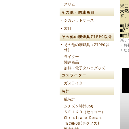
スリム
※こ
天然
その他・関連商品
す。
シガレットケース
■仕
灰皿
■Z
■付
その他の喫煙具ZIPPO以外
※ご
その他の喫煙具（ZIPPO以
・お
外）
くだ
ライター
関連商品
加熱・電子タバコグッズ
ガスライター
ガスライター
時計
腕時計
シチズン時計Q&Q
ＳＥＩＫＯ（セイコー）
Christiano Domani
TECHNOS(テクノス)