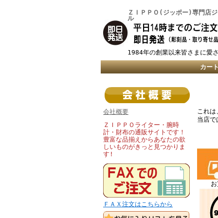
ＺＩＰＰＯ(ジッポー)専門店
ル
1984年の創業以来皆さまに愛
カー
これは
会社概要
当店で
ＺＩＰＰＯライター・腕時
計・財布の通販サイトです！
豊富な品揃えからあなたの欲
しいものがきっと見つかりま
す!
お
ＦＡＸ注文はこちらから