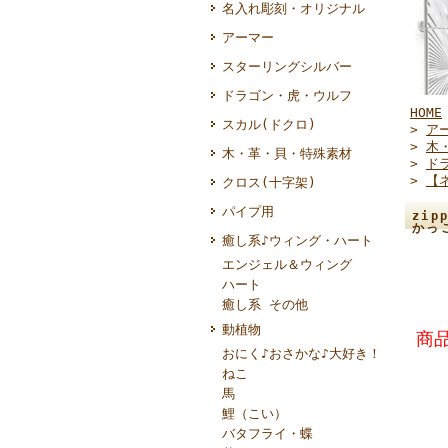
名入れ彫刻・オリジナル
アーマー
スターリングシルバー
ドラゴン・虎・ウルフ
HOME
スカル(ドクロ)
>
ア
>
木
木・革・貝・特殊素材
>
ド
>
【
クロス(十字架)
パイプ用
zi
かっ
癒し系♪ウィング・ハート
エンジェル＆ウィング
ハート
癒し系 その他
動植物
商品
おにく♪おさかな♪大好き！
ねこ
馬
鯉（こい）
バタフライ・蝶