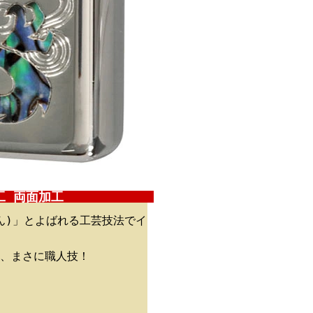
工 両面加工
ん)」とよばれる工芸技法でイ
、まさに職人技！