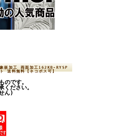
嵌加工 両面加工162KB-RYSP
ント 送料無料【ネコポス可】
のものです。
承ください。
せん)