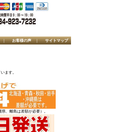
｜
お客様の声
｜
サイトマップ
ています。
縄県、離島は差額が必要）。