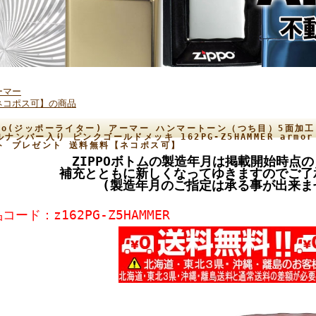
ーマー
ネコポス可】の商品
ppo(ジッポーライター) アーマー ハンマートーン（つち目）5面加
ルナンバー入り ピンクゴールドメッキ 162PG-Z5HAMMER arm
ト プレゼント 送料無料【ネコポス可】
ZIPPOボトムの製造年月は掲載開始時点
補充とともに新しくなってゆきますのでご了
(製造年月のご指定は承る事が出来ま
コード：z162PG-Z5HAMMER