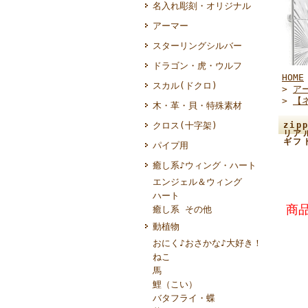
名入れ彫刻・オリジナル
アーマー
スターリングシルバー
ドラゴン・虎・ウルフ
HOME
スカル(ドクロ)
>
ア
>
【
木・革・貝・特殊素材
クロス(十字架)
zi
リア
ギフ
パイプ用
癒し系♪ウィング・ハート
エンジェル＆ウィング
ハート
商品
癒し系 その他
動植物
おにく♪おさかな♪大好き！
ねこ
馬
鯉（こい）
バタフライ・蝶