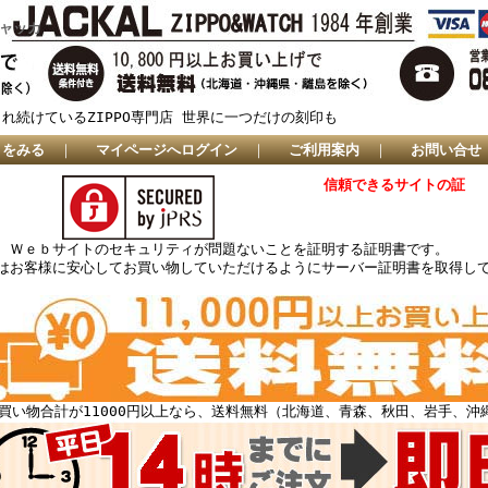
ジャッカ
され続けているZIPPO専門店 世界に一つだけの刻印も
トをみる
｜
マイページへログイン
｜
ご利用案内
｜
お問い合せ
信頼できるサイトの証
、Ｗｅｂサイトのセキュリティが問題ないことを証明する証明書です。
はお客様に安心してお買い物していただけるようにサーバー証明書を取得し
買い物合計が11000円以上なら、送料無料（北海道、青森、秋田、岩手、沖