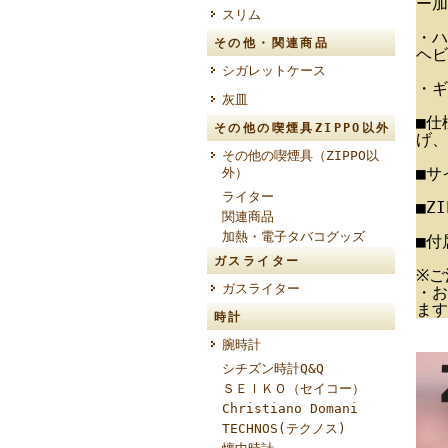
ー加
スリム
・ハ
その他・関連商品
ヘビ
シガレットケース
・ギ
灰皿
■仕
その他の喫煙具ZIPPO以外
げ、
その他の喫煙具（ZIPPO以
■サ
外）
ライター
■Z
関連商品
加熱・電子タバコグッズ
■付
ガスライター
※ご
ガスライター
・お
ます
時計
腕時計
シチズン時計Q&Q
ＳＥＩＫＯ（セイコー）
Christiano Domani
TECHNOS(テクノス)