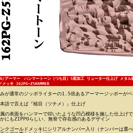
PPO/アーマー ハンマートーン（つち目）5面加工 リューター仕上げ メタ
メッキ 162PG-Z5HAMMER
みが通常のジッポライターの1.5倍あるアーマージッポーがベ
本語で言えば『槌目（ツチメ）』仕上げ
属の表面をハンマーで叩いたような凹凸模様を施した仕上げで
かにもZIPPOらしい、無骨で存在感のあるデザイン
ンクゴールドメッキにシリアルナンバー入り（ナンバーは選べ