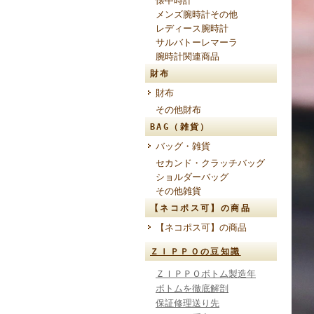
懐中時計
メンズ腕時計その他
レディース腕時計
サルバトーレマーラ
腕時計関連商品
財布
財布
その他財布
BAG（雑貨）
バッグ・雑貨
セカンド・クラッチバッグ
ショルダーバッグ
その他雑貨
【ネコポス可】の商品
【ネコポス可】の商品
ＺＩＰＰＯの豆知識
ＺＩＰＰＯボトム製造年
ボトムを徹底解剖
保証修理送り先