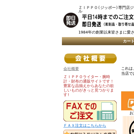
ＺＩＰＰＯ(ジッポー)専門店
ル
1984年の創業以来皆さまに愛
カー
これは
会社概要
当店で
ＺＩＰＰＯライター・腕時
計・財布の通販サイトです！
豊富な品揃えからあなたの欲
しいものがきっと見つかりま
す!
お
ＦＡＸ注文はこちらから