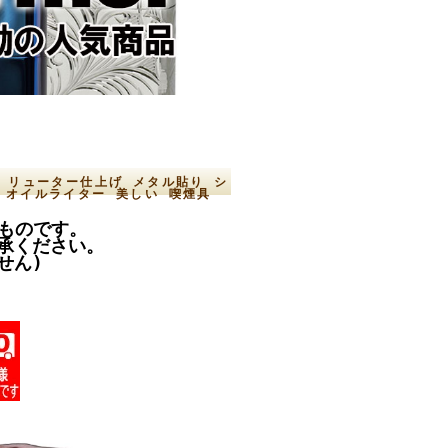
工 リューター仕上げ メタル貼り シ
or オイルライター 美しい 喫煙具
のものです。
承ください。
せん)