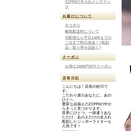
ZIPPOの手入れメンテナン
ス
お届けについて
ネコポス
離島配送料について
宅配便なら平日14時までの
ご注文で即日発送！(彫刻
品・取り寄せ品除く)
クーポン
お得な1000円OFFクーポン
店長日記
こんにちは！店長の砂川で
す。
こだわり派のあなたに、あの
ひとへ
豊富な品揃えのZIPPOの中か
らきっと見つかります。
世界にひとつ、一味違うあな
ただけ、あの人だけの名入れ
彫刻したジッポーライターも
人気です！