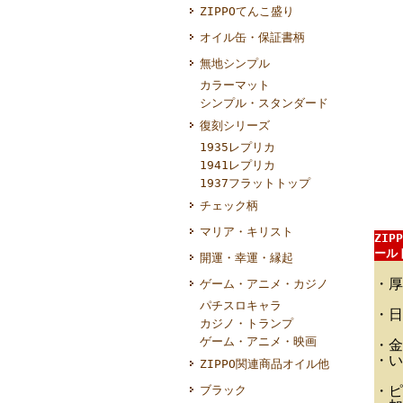
ZIPPOてんこ盛り
オイル缶・保証書柄
無地シンプル
カラーマット
シンプル・スタンダード
復刻シリーズ
1935レプリカ
1941レプリカ
1937フラットトップ
チェック柄
マリア・キリスト
ZI
ールド
開運・幸運・縁起
・厚
ゲーム・アニメ・カジノ
パチスロキャラ
・日
カジノ・トランプ
ゲーム・アニメ・映画
・金
・い
ZIPPO関連商品オイル他
・ピ
ブラック