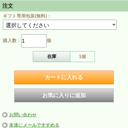
・ギフト・プレゼントにおすすめです
注文
■サイズ約（当店計測値）：H53.2mm W37.8mm
ギフト専用包装(無料)：
D12.9mm、58ｇ（乾燥時）
■仕様：シルバーメッキ加工、ダイヤモンドカット彫刻、4
面加工
■ケース：アーマーケース
購入数：
個
■付属品：ZIPPO社専用箱、ZIPPO社永久保証書
※ご注意
・お客様のご利用のブラウザの環境により商品の色合いが
実際のものと多少異なる場合がございますので、予めご了
在庫
1個
承ください。
お問い合わせ
友達にメールですすめる