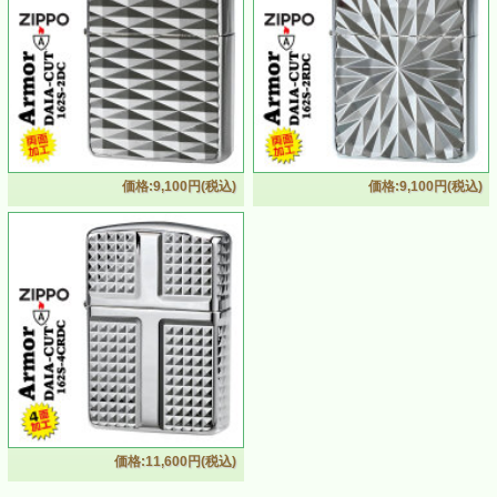
価格:9,100円(税込)
価格:9,100円(税込)
ZIPPO/ARMOR アーマー 鎧 ダイヤカット 4面彫刻 ＃
162 シルバーメッキ加工 162S-4DC
・厚みが通常のジッポライターの1.5倍あるアーマーzippo
ジッポーがベース
・美しい模様が4面にダイヤモンドカット彫刻された、人気
のジッポーライター
・厚みがある分、深く彫刻ができるので通常の彫刻加工の
ジッポーに比べて美しい仕上がり
価格:11,600円(税込)
・光を反射して煌びやかで豪華な逸品
・手にしたときの重み・手触りが違います