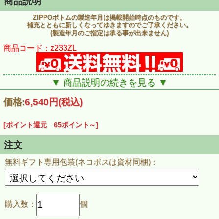
商品説明
ZIPPOボトムの製造年月は掲載開始時点のものです。
補充とともに新しくなってゆきますのでご了承ください。
(製造年月のご指定は承る事が出来ません)
商品コード：z233ZL
▼ 商品説明の続きを見る ▼
価格:
6,540円
(税込)
[ポイント還元 65ポイント～]
注文
無料ギフト専用包装(ネコポスは資材同梱)：
購入数：
個