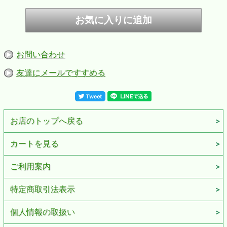
ZIPPO/ジャックダニエルジッポー
お問い合わせ
1866年に登録されたアメリカ最古の蒸留所、ジャックダニ
エル。最も有名といっても過言ではないOld No. 7 Labelを
友達にメールですすめる
ZIPPOに再現しています。
■仕様：シルバーバレル仕上げ、裏面無地、プリント加工
■付属品：
ZIPPO専用箱、
ZIPPO社永久保証書
■ケース：レギュラーケース
※お客様のご利用のブラウザの環境により商品の色合いが実
お店のトップへ戻る
際のものと多少異なる場合が御座いますので、予めご了承く
ださい。
カートを見る
ご利用案内
特定商取引法表示
個人情報の取扱い