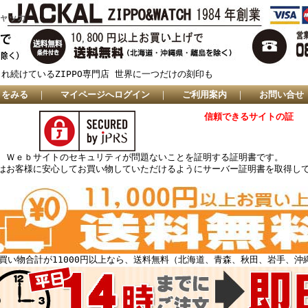
ジャッカ
され続けているZIPPO専門店 世界に一つだけの刻印も
トをみる
｜
マイページへログイン
｜
ご利用案内
｜
お問い合せ
信頼できるサイトの証
、Ｗｅｂサイトのセキュリティが問題ないことを証明する証明書です。
はお客様に安心してお買い物していただけるようにサーバー証明書を取得し
買い物合計が11000円以上なら、送料無料（北海道、青森、秋田、岩手、沖