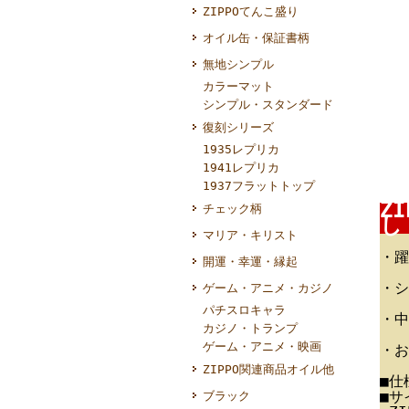
ZIPPOてんこ盛り
オイル缶・保証書柄
無地シンプル
カラーマット
シンプル・スタンダード
復刻シリーズ
1935レプリカ
1941レプリカ
1937フラットトップ
Z
チェック柄
し
マリア・キリスト
・躍
開運・幸運・縁起
・シ
ゲーム・アニメ・カジノ
パチスロキャラ
・中
カジノ・トランプ
ゲーム・アニメ・映画
・お
ZIPPO関連商品オイル他
■仕
■サ
ブラック