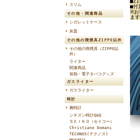
■Z
スリム
■付
※お
その他・関連商品
ます
シガレットケース
灰皿
その他の喫煙具ZIPPO以外
その他の喫煙具（ZIPPO以
外）
ライター
関連商品
加熱・電子タバコグッズ
ガスライター
ガスライター
時計
腕時計
シチズン時計Q&Q
ＳＥＩＫＯ（セイコー）
Christiano Domani
TECHNOS(テクノス)