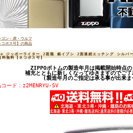
ラゴン・虎・ウルフ
ネコポス可】の商品
ppo ジッポーライター 2面龍 銀イブシ 2面連続エッチング シルバーい
 送料無料【ネコポス可】
ZIPPOボトムの製造年月は掲載開始時点
補充とともに新しくなってゆきますのでご了
(製造年月のご指定は承る事が出来ま
コード：z2MENRYU-SV