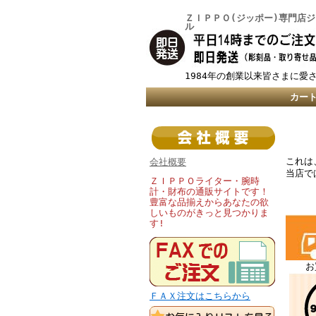
ＺＩＰＰＯ(ジッポー)専門店
ル
1984年の創業以来皆さまに愛
カー
これは
会社概要
当店で
ＺＩＰＰＯライター・腕時
計・財布の通販サイトです！
豊富な品揃えからあなたの欲
しいものがきっと見つかりま
す!
お
ＦＡＸ注文はこちらから