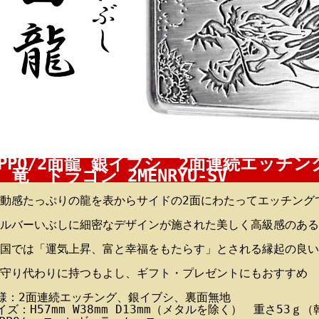
IPPO/2面龍 銀イブシ 2面連続エッチ
 竜 ドラゴン 2MENRYU-SV
動感たっぷりの龍を表からサイドの2面にわたってエッチングで
ルバーいぶしに細密なデザインが施された美しく高級感のある
国では「運気上昇、富と幸福をもたらす」とされる縁起の良い
守り代わりに持つもよし、ギフト・プレゼントにもおすすめ
様：2面連続エッチング、銀イブシ、裏面無地
イズ：H57mm W38mm D13mm（メタルを除く） 重さ53ｇ