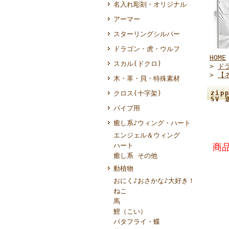
名入れ彫刻・オリジナル
アーマー
スターリングシルバー
ドラゴン・虎・ウルフ
HOME
スカル(ドクロ)
>
ド
>
【
木・革・貝・特殊素材
クロス(十字架)
zi
SV
パイプ用
癒し系♪ウィング・ハート
エンジェル＆ウィング
ハート
商品
癒し系 その他
動植物
おにく♪おさかな♪大好き！
ねこ
馬
鯉（こい）
バタフライ・蝶