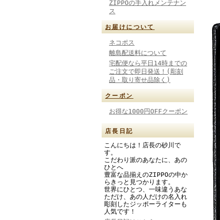
ZIPPOの手入れメンテナン
ス
お届けについて
ネコポス
離島配送料について
宅配便なら平日14時までの
ご注文で即日発送！(彫刻
品・取り寄せ品除く)
クーポン
お得な1000円OFFクーポン
店長日記
こんにちは！店長の砂川で
す。
こだわり派のあなたに、あの
ひとへ
豊富な品揃えのZIPPOの中か
らきっと見つかります。
世界にひとつ、一味違うあな
ただけ、あの人だけの名入れ
彫刻したジッポーライターも
人気です！