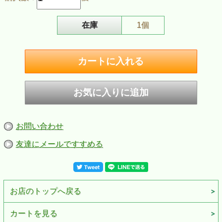
在庫
1個
お問い合わせ
ZIPPO/ブラッシュクローム猫と小鳥ゴールドプレート貼り
根強い 人気 を誇るCAT（ねこ）ジッポー、「ネコ
友達にメールですすめる
と・・・」シリーズ！
zippo社定番 #200 ブラッシュクロームジッポー に、 細密
エッチングを施してゴールド鍍金をした真鍮プレート貼
り。
お店のトップへ戻る
女性や猫好きな方へのプレゼントに最適です！
■仕様：#200ブラッシュクロームベース、プレート貼り
カートを見る
（真鍮板・細密エッチング・ゴールド鍍金）、裏面無地