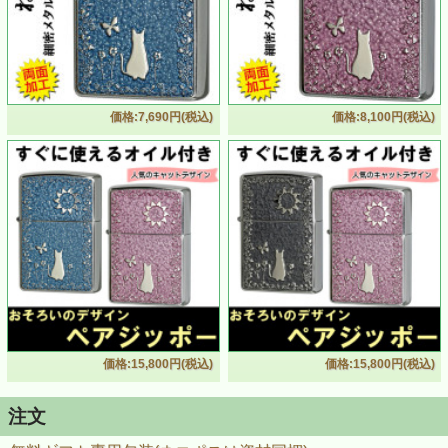
価格:7,690円(税込)
価格:8,100円(税込)
ZIPPO/ネコ・細密メタルプレート貼り グレーペイント 両面
加工
根強い 人気 を誇るCAT（ねこ）ジッポーに、「細密メタル
プレート」シリーズが登場！
細密エッチングを施して焼き付け塗装をしたプレート貼
価格:15,800円(税込)
価格:15,800円(税込)
り。
両面加工で表と裏、別のデザインで楽しませてくれます。
猫好きな方へのプレゼントに最適です！
注文
■仕様：プレート貼り（真鍮板・細密エッチング・ニッケル