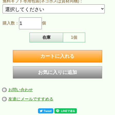
無料ギフト専用包装(ネコポスは資材同梱)：
鍍金・焼き付け塗装）、両面加工
■ZIPPOケース：レギュラーケース
■付属品：ZIPPO社専用箱、ZIPPO社保証書
※ご注意
・お客様のご利用のブラウザの環境により商品の色合いが
購入数：
個
実際のものと多少異なる場合がございますので、予めご了
承ください。
在庫
1個
お問い合わせ
友達にメールですすめる