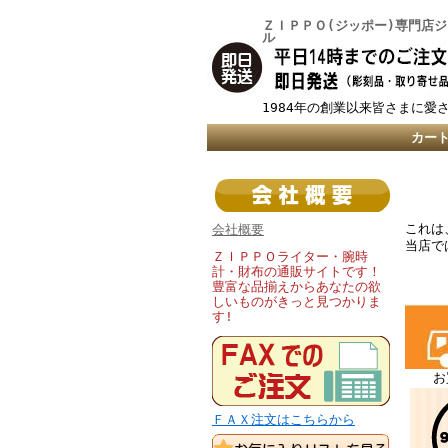
ＺＩＰＰＯ(ジッポー)専門店
ル
1984年の創業以来皆さまに愛
カー
これは
会社概要
当店で
ＺＩＰＰＯライター・腕時
計・財布の通販サイトです！
豊富な品揃えからあなたの欲
しいものがきっと見つかりま
す!
お
ＦＡＸ注文はこちらから