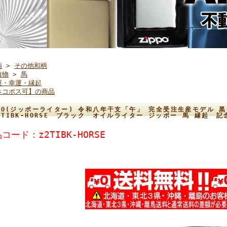
柄
>
その他和柄
植物
>
馬
運・幸運・縁起
ネコポス可】の商品
PPO(ジッポーライター) 令和八年干支「午」 完全受注生産モデル 黒
2TIBK-HORSE ブラック オイルライター ジッポー 馬 縁起 
コード：z2TIBK-HORSE