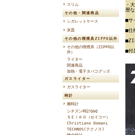
・大
スリム
暦な
その他・関連商品
■サ
シガレットケース
■仕
灰皿
その他の喫煙具ZIPPO以外
■Z
その他の喫煙具（ZIPPO以
■付
外）
ライター
関連商品
加熱・電子タバコグッズ
ガスライター
ガスライター
時計
腕時計
シチズン時計Q&Q
ＳＥＩＫＯ（セイコー）
Christiano Domani
TECHNOS(テクノス)