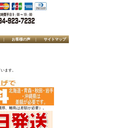
｜
お客様の声
｜
サイトマップ
ています。
縄県、離島は差額が必要）。