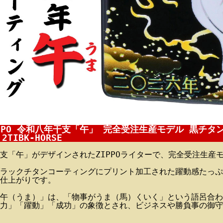
PPO 令和八年干支「午」 完全受注生産モデル 黒チタン
2TIBK-HORSE
支「午」がデザインされたZIPPOライターで、完全受注生産
ラックチタンコーティングにプリント加工された躍動感たっぷ
仕上がりです。
午（うま）」は、「物事がうま（馬）くいく」という語呂合わ
力」「躍動」「成功」の象徴とされ、ビジネスや勝負事の御守