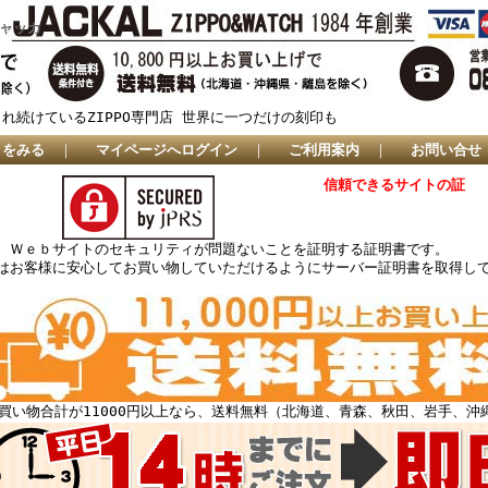
ジャッカ
され続けているZIPPO専門店 世界に一つだけの刻印も
トをみる
｜
マイページへログイン
｜
ご利用案内
｜
お問い合せ
信頼できるサイトの証
、Ｗｅｂサイトのセキュリティが問題ないことを証明する証明書です。
はお客様に安心してお買い物していただけるようにサーバー証明書を取得し
買い物合計が11000円以上なら、送料無料（北海道、青森、秋田、岩手、沖