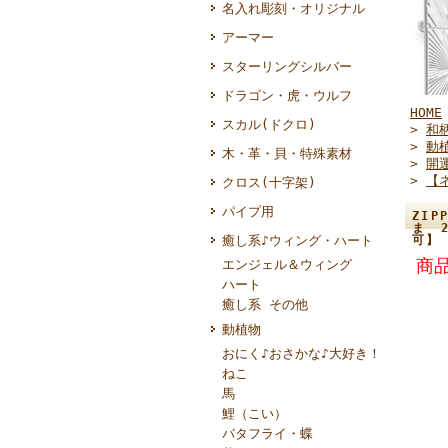
名入れ彫刻・オリジナル
アーマー
スターリングシルバー
ドラゴン・虎・ウルフ
HOME
スカル(ドクロ)
>
和
>
動
木・革・貝・特殊素材
>
開
>
【
クロス(十字架)
パイプ用
ZI
ま 
癒し系♪ウィング・ハート
可】
商品
エンジェル＆ウィング
ハート
癒し系 その他
動植物
おにく♪おさかな♪大好き！
ねこ
馬
鯉（こい）
バタフライ・蝶