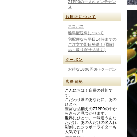
ZIPPOの手入れメンテナン
ス
お届けについて
ネコポス
離島配送料について
宅配便なら平日14時までの
ご注文で即日発送！(彫刻
品・取り寄せ品除く)
クーポン
お得な1000円OFFクーポン
店長日記
こんにちは！店長の砂川で
す。
こだわり派のあなたに、あの
ひとへ
豊富な品揃えのZIPPOの中か
らきっと見つかります。
世界にひとつ、一味違うあな
ただけ、あの人だけの名入れ
彫刻したジッポーライターも
人気です！