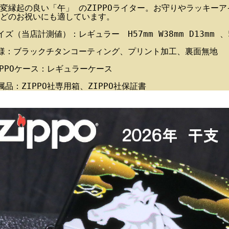
変縁起の良い「午」 のZIPPOライター。お守りやラッキー
どのお祝いにも適しています。
イズ（当店計測値）：レギュラー H57mm W38mm D13mm 
様：ブラックチタンコーティング、プリント加工、裏面無地
IPPOケース：レギュラーケース
属品：ZIPPO社専用箱、ZIPPO社保証書