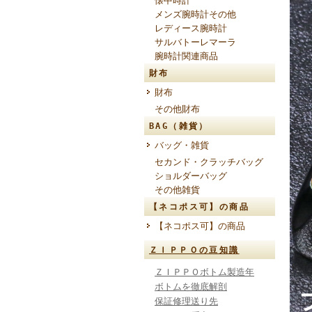
懐中時計
メンズ腕時計その他
レディース腕時計
サルバトーレマーラ
腕時計関連商品
財布
財布
その他財布
BAG（雑貨）
バッグ・雑貨
セカンド・クラッチバッグ
ショルダーバッグ
その他雑貨
【ネコポス可】の商品
【ネコポス可】の商品
ＺＩＰＰＯの豆知識
ＺＩＰＰＯボトム製造年
ボトムを徹底解剖
保証修理送り先