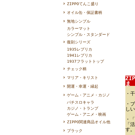
ZIPPOてんこ盛り
オイル缶・保証書柄
無地シンプル
カラーマット
シンプル・スタンダード
復刻シリーズ
1935レプリカ
1941レプリカ
1937フラットトップ
チェック柄
ZI
マリア・キリスト
ま 
開運・幸運・縁起
・干
ゲーム・アニメ・カジノ
パチスロキャラ
・ブ
カジノ・トランプ
しい
ゲーム・アニメ・映画
・「
ZIPPO関連商品オイル他
「活
す。
ブラック