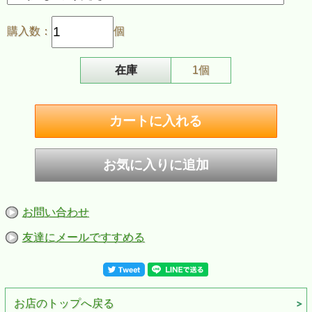
購入数：
個
在庫
1個
お問い合わせ
ZIPPO/Jim Beam Logo ジムビーム ロゴ US 2025秋モデ
ル ストリートクローム 46800
友達にメールですすめる
・世界で最も親しまれているNo.1セラーのケンタッキーバ
ーボンJIM BEAM（ジムビ－ム）オフィシャルジッポライ
ター
・ジッポー社の定番のストリートクロームジッポをベース
に、プリント加工
・ロゴの両側には、2脚の椅子が置かれ、"Come as friends,
お店のトップへ戻る