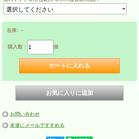
在庫:
－
購入数：
個
ZIPPO/ZIPPOロゴ入り レザー 本牛革手縫い
ブラック
大人気の本牛革手縫いジッポーです。
本牛革を職人の手で1点づつ手縫いで巻き上げた手の込んだ
ZIPPOライター。
お問い合わせ
シンプルかつ上品な仕上がりで、ギフトやプレゼントにも
おすすめです。
友達にメールですすめる
三種類の柄の中からお選びいただけます。