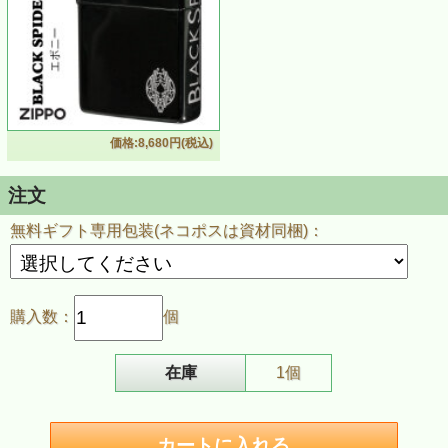
価格:8,680円(税込)
注文
無料ギフト専用包装(ネコポスは資材同梱)：
ZIPPO/ブラックスパイダー 黒ニッケル エッチング
BSPIDER
ブラックニッケルの本体にBLACK SPIDERの文字と蜘蛛が
購入数：
個
表現されたZIPPOライター。
文字と蜘蛛には銀入れ、蜘蛛の巣には赤シルク加工が施し
てあり、黒に映える美しいデザインです。
在庫
1個
おしゃれでカッコイイ仕上がりで、ギフト・プレゼントに
もおすすめです。
■サイズ：H56mm W38mm D13mm 重さ53ｇ（乾燥時）
■仕様：200FBベース、ブラックニッケル、エッチング銀入