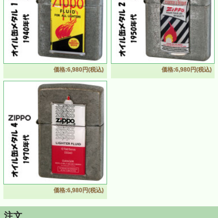
価格:6,980円(税込)
価格:6,980円(税込)
ZIPPO/オイル缶メタル3 1960’s ＃200FB クロームユーズドフィニッ
シュ エポメタル CAN-3
・1960年代のZIPPOオイル缶を PINS スタイルのメタルにデザイン
・オイル缶のデザインにも歴史があり、各年代のアートワークはZIPPO
本体の紙パッケージと同様にZIPPO を代表するモチーフとして親しまれ
て来ました
・クロームユーズドフィニッシュ加工とあいまってビンテージ感あふれ
る仕上がり
・ZIPPOファン、コレクターの方へのギフト・プレゼントにもおすすめ
です
■サイズ約（当店計測値）：H57mm W38mm D13mm(メタルを除く)、59
ｇ（乾燥時）
価格:6,980円(税込)
■仕様：＃200FB、クロームユーズドフィニッシュ、エポメタル、裏面無
地
■ケース：レギュラーケース
注文