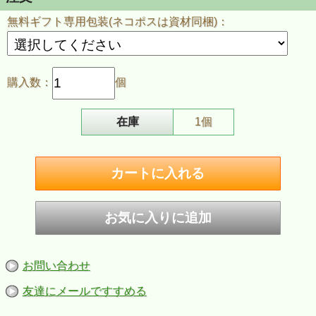
■付属品：zippo社専用紙箱、ZIPPO社永久保証書
※ご注意
無料ギフト専用包装(ネコポスは資材同梱)：
・お客様のご利用のブラウザの環境により商品の色合いが実際のものと
多少異なる場合がございますので、予めご了承ください。
購入数：
個
在庫
1個
お問い合わせ
友達にメールですすめる