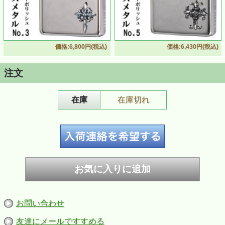
価格:6,800円(税込)
価格:6,430円(税込)
【ZIPPO】限定ワンポイントクロスメタルジッポーNO.4
注文
シルバー鏡面仕上げのジッポーににさりげないCROSSメ
タルのワンポイントがチョッピリ自己主張
サイドには世界に一つだけの限定ナンバーが刻印されてい
在庫
在庫切れ
ます。
付
・
ZIPPO専用箱
属
・
ZIPPO社永久保証書
品
・
仕様：シルバーポリッシュ仕上げ、サイド限定ナン
バー刻印(指定不可)、メタル加工、裏面無地
備
・
ケース：レギュラーケース
考
・
お客様のご利用のブラウザの環境により商品の色合
いが実際のものと多少異なる場合が御座いますの
で、予めご了承ください。
お問い合わせ
友達にメールですすめる