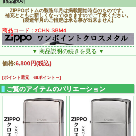
商品説明
ZIPPOボトムの製造年月は掲載開始時点のものです。
補充とともに新しくなってゆきますのでご了承ください。
(製造年月のご指定は承る事が出来ません)
商品コード：zCHN-SBM4
▼ 商品説明の続きを見る ▼
価格:
6,800円
(税込)
[ポイント還元 68ポイント～]
ご覧のアイテムのバリエーション