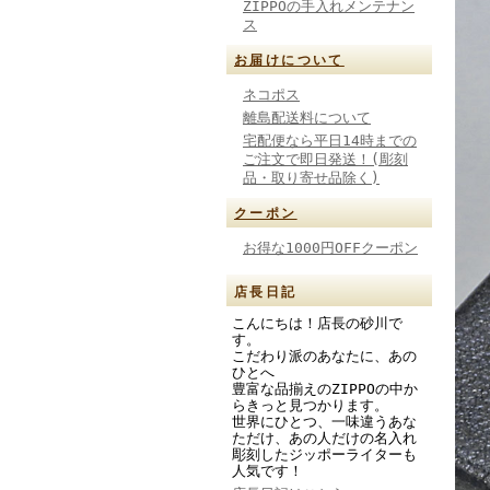
ZIPPOの手入れメンテナン
ス
お届けについて
ネコポス
離島配送料について
宅配便なら平日14時までの
ご注文で即日発送！(彫刻
品・取り寄せ品除く)
クーポン
お得な1000円OFFクーポン
店長日記
こんにちは！店長の砂川で
す。
こだわり派のあなたに、あの
ひとへ
豊富な品揃えのZIPPOの中か
らきっと見つかります。
世界にひとつ、一味違うあな
ただけ、あの人だけの名入れ
彫刻したジッポーライターも
人気です！