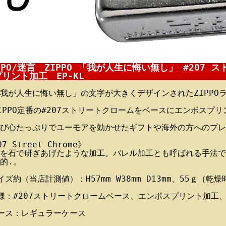
PPO/迷言 ZIPPO 「我が人生に悔い無し」 #207
リント加工 EP-KL
我が人生に悔い無し」の文字が大きくデザインされたZIPPO
IPPO定番の#207ストリートクロームをベースにエンボスプリ
び心たっぷりでユーモアを効かせたギフトや海外の方へのプレ
7 Street Chrome》
を石で研ぎあげたような加工。バレル加工とも呼ばれる手法で
的.。
イズ約（当店計測値）：H57mm W38mm D13mm、55ｇ（乾燥
様：#207ストリートクロームベース、エンボスプリント加工
ース：レギュラーケース