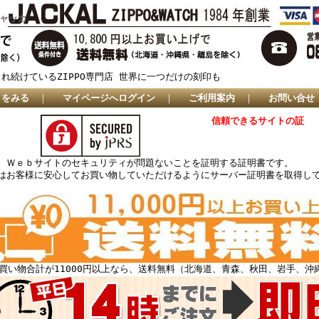
ジャッカ
され続けているZIPPO専門店 世界に一つだけの刻印も
トをみる
｜
マイページへログイン
｜
ご利用案内
｜
お問い合せ
信頼できるサイトの証
、Ｗｅｂサイトのセキュリティが問題ないことを証明する証明書です。
はお客様に安心してお買い物していただけるようにサーバー証明書を取得し
買い物合計が11000円以上なら、送料無料（北海道、青森、秋田、岩手、沖