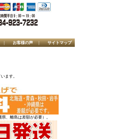
｜
お客様の声
｜
サイトマップ
ています。
縄県、離島は差額が必要）。