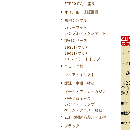
ZIPPOてんこ盛り
オイル缶・保証書柄
無地シンプル
カラーマット
シンプル・スタンダード
ZI
復刻シリーズ
スプ
1935レプリカ
・「
1941レプリカ
1937フラットトップ
・Z
チェック柄
・遊
マリア・キリスト
《20
開運・幸運・縁起
全面
ゲーム・アニメ・カジノ
魅力
パチスロキャラ
■サ
カジノ・トランプ
ゲーム・アニメ・映画
■仕
ZIPPO関連商品オイル他
■ケ
ブラック