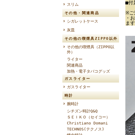
■付
スリム
※ご
その他・関連商品
・お
シガレットケース
ます
灰皿
その他の喫煙具ZIPPO以外
その他の喫煙具（ZIPPO以
外）
ライター
関連商品
加熱・電子タバコグッズ
ガスライター
ガスライター
時計
腕時計
シチズン時計Q&Q
ＳＥＩＫＯ（セイコー）
Christiano Domani
TECHNOS(テクノス)