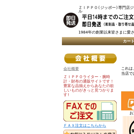
ＺＩＰＰＯ(ジッポー)専門店
ル
1984年の創業以来皆さまに愛
カー
これは
会社概要
当店で
ＺＩＰＰＯライター・腕時
計・財布の通販サイトです！
豊富な品揃えからあなたの欲
しいものがきっと見つかりま
す!
お
ＦＡＸ注文はこちらから