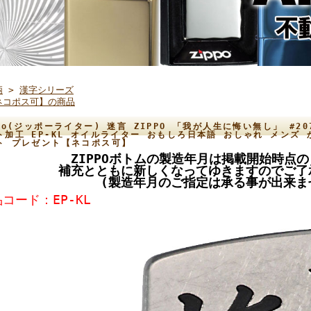
柄
>
漢字シリーズ
ネコポス可】の商品
ppo(ジッポーライター) 迷言 ZIPPO 「我が人生に悔い無し」 #
ト加工 EP-KL オイルライター おもしろ日本語 おしゃれ メンズ 
ト プレゼント【ネコポス可】
ZIPPOボトムの製造年月は掲載開始時点
補充とともに新しくなってゆきますのでご了
(製造年月のご指定は承る事が出来ま
コード：EP-KL