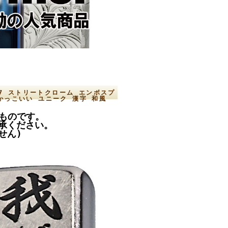
207 ストリートクローム エンボスプ
かっこいい ユニーク 漢字 和風
のものです。
承ください。
せん)