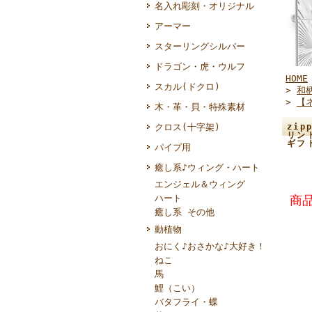
名入れ彫刻・オリジナル
アーマー
スターリングシルバー
ドラゴン・虎・ウルフ
HOME
スカル(ドクロ)
>
和
>
【
木・革・貝・特殊素材
クロス(十字架)
zi
リン
ギフ
パイプ用
癒し系♪ウィング・ハート
エンジェル＆ウィング
ハート
商品
癒し系 その他
動植物
おにく♪おさかな♪大好き！
ねこ
馬
鯉（こい）
バタフライ・蝶