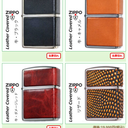
在庫切れ
在庫切れ
ZIPPO/armor アーマー レザー カバード 本革貼り パイソン
ニッケルいぶし LCN-PY
・使い込むほと味が出る、本革貼りZIPPO
・個性的な斑紋や鱗が特徴のパイソン(ヘビ)革使用
・ベースは通常のジッポーの1.5の厚みのある重厚なアーマ
ーケース
・3面連続NC彫刻で落とし込み、ニッケルいぶし仕上げを
施し、日本の熟練した革職人が革の裁断から貼り付けまで
丹精込めて仕上げました
価格:19,000円(税込)