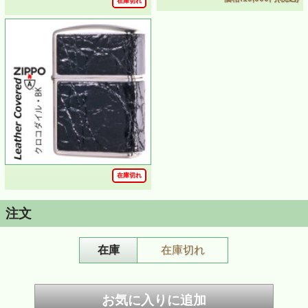
在庫切れ
・洗練された紳士のアイテムとして、大切な人へのギフト
としても間違いの無い逸品です
・革特有の使い込んだ経年変化をお楽しみください
■サイズ約（当店計測値）：H56mm W39mm D15mm 、56
ｇ（乾燥時）
■仕様：ニッケルいぶし、本革貼り、両面同柄
■ZIPPOケース：アーマーケース
■付属品：ZIPPO社専用箱、ZIPPO社保証書
※ご注意
・本革を使用しておりますので、一つ一つ風合いが異なり
ます。また、生前の傷・斑点・表面のシワや血筋という血
管の跡など天然のものが革の表面に残っている場合がござ
います。本製品の黒みがかった部分や筋部分は上記の特性
により染料の染み込み方が違うためです。それぞれ革の風
在庫切れ
合いを活かしたものですので、予めご了承願います。
・革はしっかりと接着されていますが、縁部分が引っ掛か
りや衝撃に弱い可能性がございますので取り扱いにはご注
注文
意ください。
・お客様のご利用のブラウザの環境により商品の色合いが
実際のものと多少異なる場合がございますので、予めご了
承ください。
在庫
在庫切れ