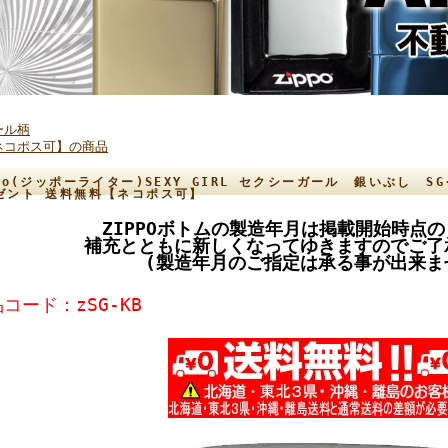
ール柄
ネコポス可】の商品
ppo(ジッポーライター)SEXY GIRL セクシーガール 銀いぶし S
ゼント 送料無料【ネコポス可】
ZIPPOボトムの製造年月は掲載開始時点
補充とともに新しくなってゆきますのでご了
(製造年月のご指定は承る事が出来ま
コード：zSG-KB