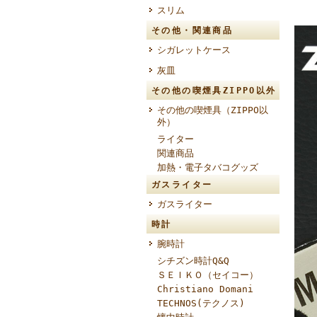
スリム
その他・関連商品
シガレットケース
灰皿
その他の喫煙具ZIPPO以外
その他の喫煙具（ZIPPO以
外）
ライター
関連商品
加熱・電子タバコグッズ
ガスライター
ガスライター
時計
腕時計
シチズン時計Q&Q
ＳＥＩＫＯ（セイコー）
Christiano Domani
TECHNOS(テクノス)