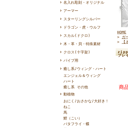
名入れ彫刻・オリジナル
アーマー
スターリングシルバー
ドラゴン・虎・ウルフ
HOME
スカル(ドクロ)
>
ガ
>
【
木・革・貝・特殊素材
クロス(十字架)
zi
プレ
パイプ用
癒し系♪ウィング・ハート
エンジェル＆ウィング
ハート
商品
癒し系 その他
動植物
おにく♪おさかな♪大好き！
ねこ
馬
鯉（こい）
バタフライ・蝶