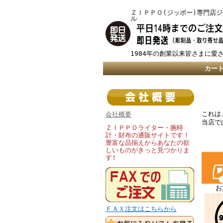
ＺＩＰＰＯ(ジッポー)専門店
ル
1984年の創業以来皆さまに愛
カー
これは
会社概要
当店で
ＺＩＰＰＯライター・腕時
計・財布の通販サイトです！
豊富な品揃えからあなたの欲
しいものがきっと見つかりま
す!
お
ＦＡＸ注文はこちらから