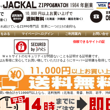
ジャッカ
され続けているZIPPO専門店 世界に一つだけの刻印も
トをみる
｜
マイページへログイン
｜
ご利用案内
｜
お問い合せ
信頼できるサイトの証
、Ｗｅｂサイトのセキュリティが問題ないことを証明する証明書です。
はお客様に安心してお買い物していただけるようにサーバー証明書を取得し
買い物合計が11000円以上なら、送料無料（北海道、青森、秋田、岩手、沖