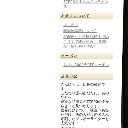
ZIPPOの手入れメンテナン
ス
お届けについて
ネコポス
離島配送料について
宅配便なら平日14時までの
ご注文で即日発送！(彫刻
品・取り寄せ品除く)
クーポン
お得な1000円OFFクーポン
店長日記
こんにちは！店長の砂川で
す。
こだわり派のあなたに、あの
ひとへ
豊富な品揃えのZIPPOの中か
らきっと見つかります。
世界にひとつ、一味違うあな
ただけ、あの人だけの名入れ
彫刻したジッポーライターも
人気です！