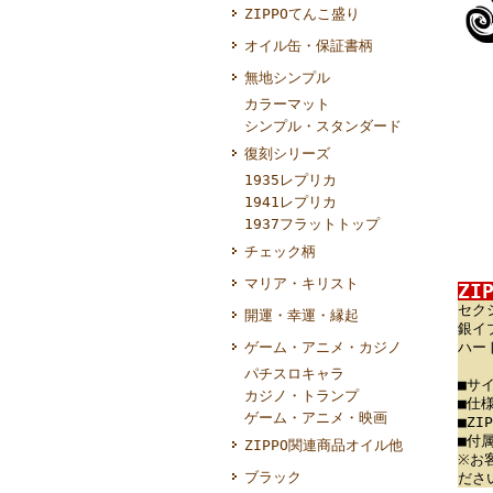
ZIPPOてんこ盛り
オイル缶・保証書柄
無地シンプル
カラーマット
シンプル・スタンダード
復刻シリーズ
1935レプリカ
1941レプリカ
1937フラットトップ
チェック柄
マリア・キリスト
ZI
セク
開運・幸運・縁起
銀イ
ゲーム・アニメ・カジノ
ハー
パチスロキャラ
■サ
カジノ・トランプ
■仕
ゲーム・アニメ・映画
■Z
■付
ZIPPO関連商品オイル他
※お
ブラック
ださ