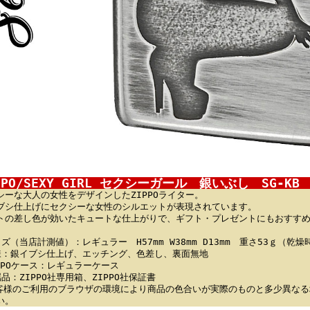
PPO/SEXY GIRL セクシーガール 銀いぶし SG-KB
シーな大人の女性をデザインしたZIPPOライター。
ブシ仕上げにセクシーな女性のシルエットが表現されています。
トの差し色が効いたキュートな仕上がりで、ギフト・プレゼントにもおすす
イズ（当店計測値）：レギュラー H57mm W38mm D13mm 重さ53ｇ（乾燥
様：銀イブシ仕上げ、エッチング、色差し、裏面無地
IPPOケース：レギュラーケース
属品：ZIPPO社専用箱、ZIPPO社保証書
客様のご利用のブラウザの環境により商品の色合いが実際のものと多少異なる
い。