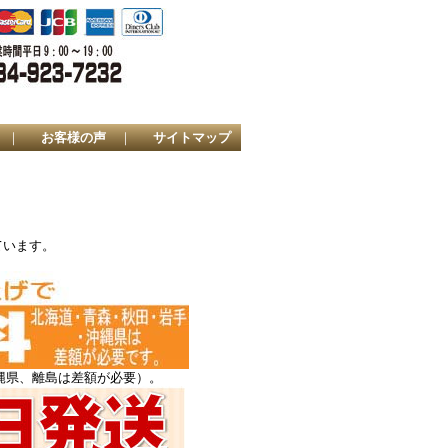
｜
お客様の声
｜
サイトマップ
ています。
縄県、離島は差額が必要）。