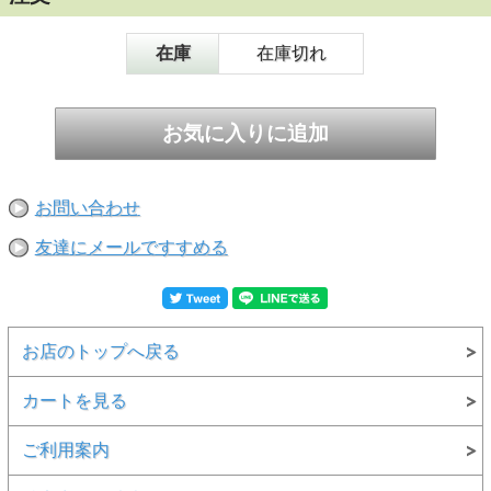
り)、裏面無地
■ZIPPOケース：レギュラーケース
■付属品：ZIPPO専用箱、ZIPPO社永久保証書
在庫
在庫切れ
※ご注意
・貝を細工して貼り付けていますので、一つひとつ形・模
様・色合い・割れ目等が異なります。
・光の反射によって色合いが変わります。
・お客様のご利用のブラウザの環境により商品の色合いが
実際のものと多少異なる場合がございますので、予めご了
承ください。
お問い合わせ
友達にメールですすめる
お店のトップへ戻る
カートを見る
ご利用案内