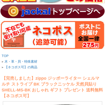
TOP
木・革・貝・特殊素材
>
【ネコポス可】の商品
>
【完売しました】zippo ジッポーライター シェルマ
ルチ ストライプ BK ブラックニッケル 天然貝貼り
SHELL-MS-BK おしゃれ ギフト プレゼント 送料無料
【ネコポス可】