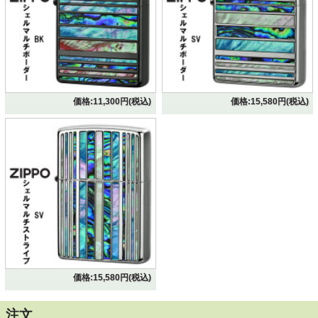
価格:11,300円(税込)
価格:15,580円(税込)
ZIPPO/シェルマルチ ストライプ BK ブラックニッケ
ル 天然貝貼り SHELL-MS-BK
天然貝をストライプ状に配したおしゃれなデザイン。
「象嵌(ぞうがん)」とよばれる工芸技法で貝を貼った高級感
漂う逸品。
色合いが美しく、ちょっと目を引くZIPPOライターです。
ギフト・プレゼントにもおすすめです。
価格:15,580円(税込)
■サイズ約（当店計測値）：H56.4mm W38.3mm D12.8mm
、51ｇ（乾燥時）
■仕様：シェルインレイ、エッチング、BKニッケル(つやあ
注文