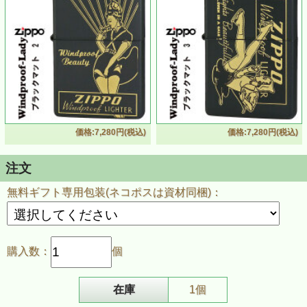
価格:7,280円(税込)
価格:7,280円(税込)
ZIPPO/人気の「WINDY」デザイン WINDPROOF LADY
ウィンドプルーフ・レディ ブラックマット＆イエローゴー
注文
ルド BKM-1
・コレクターさん必見のWINDPROOF LADY柄ジッポーラ
無料ギフト専用包装(ネコポスは資材同梱)：
イター
・ウィンドプルーフ・レディはzippo創業者 ジョージ・ブ
レイズデルが出したzippoの広告に描かれていた“風の中で
タバコに火をつける女性”。"Windy"の愛称で現在でも世界
中で愛されている
購入数：
個
・ブラックマット＆イエローゴールドの美しい仕立てで懐
かしくも新しいおしゃれな雰囲気
・細やかなイラストを美しく仕上げるために抜き版にはせ
ず、金色の上に黒色を重ねる２工程で印刷
在庫
1個
・マニア・コレクターの方もそうでない方も是非ご愛用い