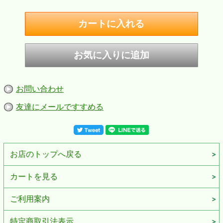
ただきたい逸品
・プレゼントにもおすすめします
■仕様：ブラックマット塗装、シルク印刷、裏面無地
■サイズ：H57mm W38mm D13mm 重さ54ｇ（乾燥時）
■ZIPPOケース：レギュラーケース
■付属品：ZIPPO専用紙箱、ZIPPO社永久保証書
※お客様のご利用のブラウザの環境により商品の色合いが
実際のものと多少異なる場合がございますので、予めご了
承ください。
お問い合わせ
友達にメールですすめる
お店のトップへ戻る
カートを見る
ご利用案内
特定商取引法表示