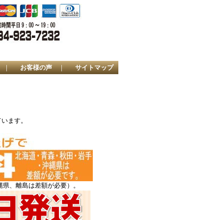
｜
お客様の声
｜
サイトマップ
ています。
縄県、離島は差額が必要）。