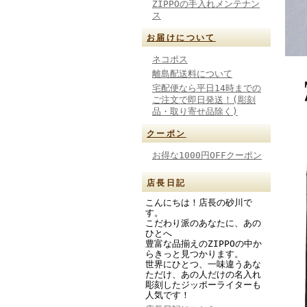
ZIPPOの手入れメンテナン
ス
お届けについて
ネコポス
離島配送料について
宅配便なら平日14時までの
ご注文で即日発送！(彫刻
品・取り寄せ品除く)
クーポン
お得な1000円OFFクーポン
店長日記
こんにちは！店長の砂川で
す。
こだわり派のあなたに、あの
ひとへ
豊富な品揃えのZIPPOの中か
らきっと見つかります。
世界にひとつ、一味違うあな
ただけ、あの人だけの名入れ
彫刻したジッポーライターも
人気です！