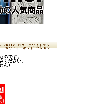
go white ロゴ ホワイトマット
コイイ カワイイ ギフト プレゼント
のものです。
承ください。
せん)