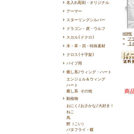
名入れ彫刻・オリジナル
アーマー
スターリングシルバー
ドラゴン・虎・ウルフ
HOME
スカル(ドクロ)
>
ブ
>
【
木・革・貝・特殊素材
クロス(十字架)
(メー
20
送料
パイプ用
癒し系♪ウィング・ハート
エンジェル＆ウィング
ハート
商品
癒し系 その他
動植物
おにく♪おさかな♪大好き！
ねこ
馬
鯉（こい）
バタフライ・蝶