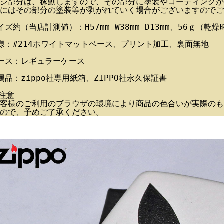
ジ部分は、稼動しますので、その部分に塗装やコーティングが
にはその部分の塗装等が剥がれていく場合がございますのでご
イズ約（当店計測値）：H57mm W38mm D13mm、56ｇ（乾燥
様：#214ホワイトマットベース、プリント加工、裏面無地
ース：レギュラーケース
属品：zippo社専用紙箱、ZIPPO社永久保証書
注意
客様のご利用のブラウザの環境により商品の色合いが実際のも
ので、予めご了承ください。