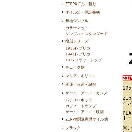
ZIPPOてんこ盛り
オイル缶・保証書柄
無地シンプル
カラーマット
シンプル・スタンダード
復刻シリーズ
1935レプリカ
1941レプリカ
1937フラットトップ
チェック柄
マリア・キリスト
ZI
開運・幸運・縁起
19
ゲーム・アニメ・カジノ
zi
パチスロキャラ
イン
カジノ・トランプ
ゲーム・アニメ・映画
PL
ト・
ZIPPO関連商品オイル他
※ご
ブラック