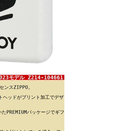
023モデル Z214-104661
センスZIPPO。
ットヘッドがプリント加工でデザ
たPREMIUMパッケージでギフ