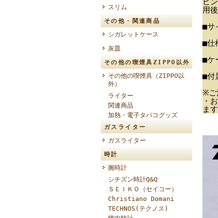
ヒン
スリム
用後
その他・関連商品
■サ
シガレットケース
■仕
灰皿
■ケ
その他の喫煙具ZIPPO以外
■付
その他の喫煙具（ZIPPO以
外）
※ご
ライター
・お
関連商品
ます
加熱・電子タバコグッズ
ガスライター
ガスライター
時計
腕時計
シチズン時計Q&Q
ＳＥＩＫＯ（セイコー）
Christiano Domani
TECHNOS(テクノス)