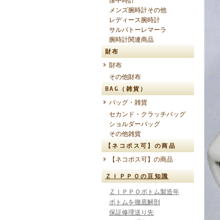
懐中時計
メンズ腕時計その他
レディース腕時計
サルバトーレマーラ
腕時計関連商品
財布
財布
その他財布
BAG（雑貨）
バッグ・雑貨
セカンド・クラッチバッグ
ショルダーバッグ
その他雑貨
【ネコポス可】の商品
【ネコポス可】の商品
ＺＩＰＰＯの豆知識
ＺＩＰＰＯボトム製造年
ボトムを徹底解剖
保証修理送り先