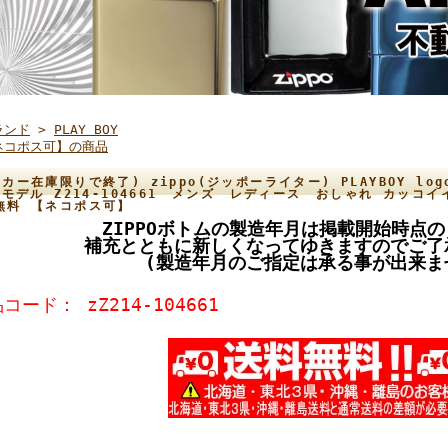
ランド
>
PLAY BOY
ネコポス可】の商品
カー在庫限りで終了) zippo(ジッポーライター) PLAYBOY lo
23モデル Z214-104661 メンズ レディース おしゃれ カッ
無料 【ネコポス可】
ZIPPOボトムの製造年月は掲載開始時点
補充とともに新しくなってゆきますのでご了
(製造年月のご指定は承る事が出来ま
コード： zZ214-104661