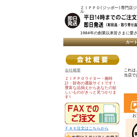
ＺＩＰＰＯ(ジッポー)専門店
ル
1984年の創業以来皆さまに愛
カー
これは
会社概要
当店で
ＺＩＰＰＯライター・腕時
計・財布の通販サイトです！
豊富な品揃えからあなたの欲
しいものがきっと見つかりま
す!
お
ＦＡＸ注文はこちらから