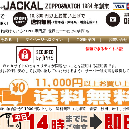
ジャッカ
され続けているZIPPO専門店 世界に一つだけの刻印も
トをみる
｜
マイページへログイン
｜
ご利用案内
｜
お問い合せ
信頼できるサイトの証
、Ｗｅｂサイトのセキュリティが問題ないことを証明する証明書です。
はお客様に安心してお買い物していただけるようにサーバー証明書を取得し
買い物合計が11000円以上なら、送料無料（北海道、青森、秋田、岩手、沖