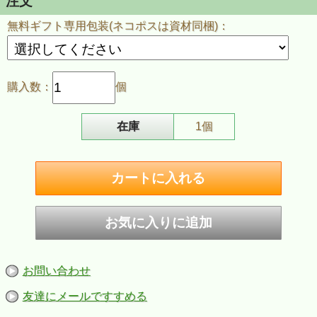
注文
■仕様：フェイクレザー
■カラー：シャンパンゴールド
無料ギフト専用包装(ネコポスは資材同梱)：
■ケース：レギュラーケース
■付属品：ZIPPO社専用箱、ZIPPO社保証書
購入数：
個
在庫
1個
お問い合わせ
友達にメールですすめる