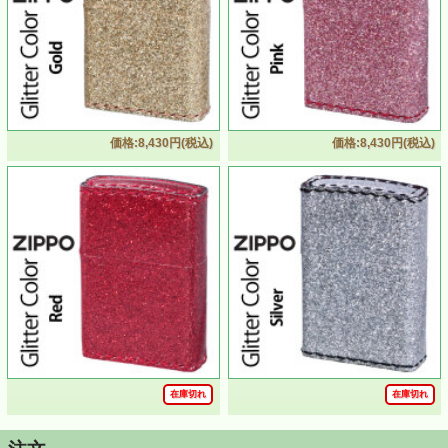
価格:8,430円(税込)
価格:8,430円(税込)
ZIPPO/グリッター カラー Glitter color シャンパンゴールド
ZSGL-SGD
・革では表現できないグリッターの輝きが煌びやかで美し
いフェイクレザーのジッポーライター
・キラキラと輝いて日常にさりげない特別感をプラス
・持つだけで気分も上がるおしゃれなライター
・表面はコーティングされて滑らかな手触り
・ギフト・プレゼントにもオススメ
在庫切れ
在庫切れ
■サイズ約（当店計測値）：H59mm W41mm D15mm、60
ｇ（乾燥時）