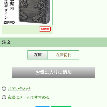
在庫切れ
注文
在庫
在庫切れ
ZIPPO/龍虎 4面連続デザイン ブラス 真鍮 エッチン
グ
厄災を祓い、 守護すると崇められてきた龍虎 、古来から描
かれている勇猛果敢な様子を4面連続エッチングで表現しま
した。
躍動感あふれるデザインで迫力満点です。
お守り代わりに持つもよし、還暦祝いなどのギフト・プレ
ゼントにもいかがでしょうか。
お問い合わせ
また、海外へのお土産にしても喜ばれそうです。
友達にメールですすめる
■サイズ約（当店計測値）：H56.4mm W38.3mm
D13.0mm、49ｇ（乾燥時）
■仕様：ブラッシュドブラス、エッチング、4面連続加工