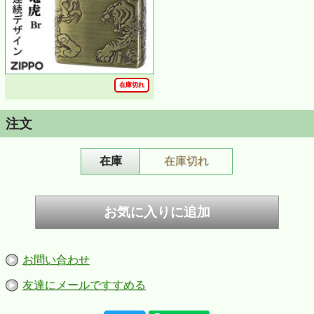
在庫切れ
注文
在庫
在庫切れ
ZIPPO/龍虎 4面連続デザイン ニッケル エッチング
厄災を祓い、 守護すると崇められてきた龍虎 、古来から描
かれている勇猛果敢な様子を4面連続エッチングで表現しま
した。
躍動感あふれるデザインで迫力満点です。
お守り代わりに持つもよし、還暦祝いなどのギフト・プレ
ゼントにもいかがでしょうか。
また、海外へのお土産にしても喜ばれそうです。
お問い合わせ
■サイズ約（当店計測値）：H56.4mm W38.3mm
友達にメールですすめる
D13.0mm、51ｇ（乾燥時）
■仕様：ブラッシュドニッケル、エッチング、4面連続加工
■ケース：レギュラーケース