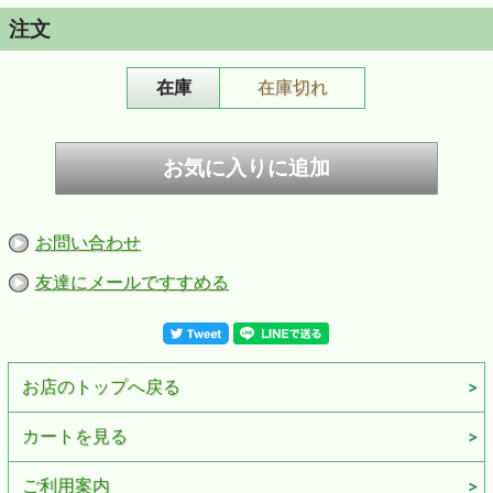
【Windy ウィンディ】
注文
zippo創業者 ジョージ・ブレイズデルが出したzippoの広告
に描かれていた“風の中でタバコに火をつける女性”。
"Windy"の愛称で現在でも世界中で愛されています。
在庫
在庫切れ
■仕様：200FBベース、エッチング＋イオンコートブルー/
マスクNi、裏面無地
■サイズ：H57mm W38mm D13mm 重さ54ｇ（乾燥時）
■ZIPPOケース：レギュラーケース
■付属品：ZIPPO専用紙箱、ZIPPO社永久保証書
※お客様のご利用のブラウザの環境により商品の色合いが
実際のものと多少異なる場合がございますので、予めご了
承ください。
お問い合わせ
友達にメールですすめる
お店のトップへ戻る
カートを見る
ご利用案内