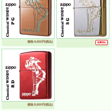
価格:9,800円(税込)
在庫切れ
ZIPPO/人気の「WINDY」デザイン クラシカル ウィンデ
ィ イオンコートブルー オイルライター CL-WINDY-BL
・長い間ZIPPOファンに愛され続けるWindyをモチーフに
したジッポーライター
・光沢が魅力のイオンコートブルーにニッケル色が映えて
大変美しいデザイン
・ZIPPOロゴ入りでとてもおしゃれな仕上がりです
価格:9,800円(税込)
・マニア・コレクターの方に限らず、ギフト・プレゼント
にもおすすめします。