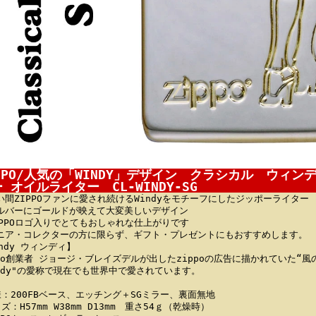
IPPO/人気の「WINDY」デザイン クラシカル ウィ
 オイルライター CL-WINDY-SG
い間ZIPPOファンに愛され続けるWindyをモチーフにしたジッポーライター
ルバーにゴールドが映えて大変美しいデザイン
IPPOロゴ入りでとてもおしゃれな仕上がりです
ニア・コレクターの方に限らず、ギフト・プレゼントにもおすすめします。
indy ウィンディ】
ppo創業者 ジョージ・ブレイズデルが出したzippoの広告に描かれていた“
indy"の愛称で現在でも世界中で愛されています。
様：200FBベース、エッチング＋SGミラー、裏面無地
ズ：H57mm W38mm D13mm 重さ54ｇ（乾燥時）