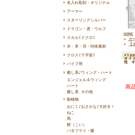
名入れ彫刻・オリジナル
アーマー
スターリングシルバー
ドラゴン・虎・ウルフ
HOME
スカル(ドクロ)
>
ガ
>
【
木・革・貝・特殊素材
クロス(十字架)
zi
オイ
性 
パイプ用
癒し系♪ウィング・ハート
エンジェル＆ウィング
ハート
商品
癒し系 その他
動植物
おにく♪おさかな♪大好き！
ねこ
馬
鯉（こい）
バタフライ・蝶