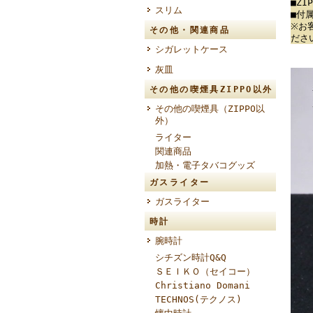
■Z
スリム
■付
※お
その他・関連商品
ださ
シガレットケース
灰皿
その他の喫煙具ZIPPO以外
その他の喫煙具（ZIPPO以
外）
ライター
関連商品
加熱・電子タバコグッズ
ガスライター
ガスライター
時計
腕時計
シチズン時計Q&Q
ＳＥＩＫＯ（セイコー）
Christiano Domani
TECHNOS(テクノス)