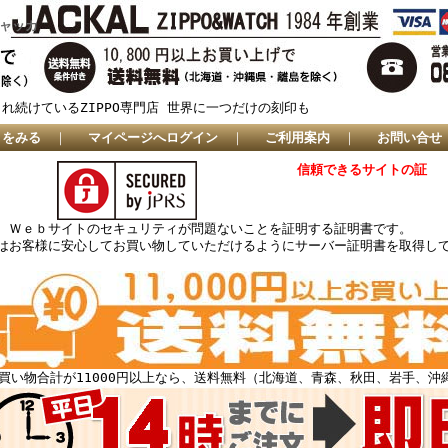
ジャッカ
され続けているZIPPO専門店 世界に一つだけの刻印も
トをみる
｜
マイページへログイン
｜
ご利用案内
｜
お問い合せ
信頼できるサイトの証
、Ｗｅｂサイトのセキュリティが問題ないことを証明する証明書です。
はお客様に安心してお買い物していただけるようにサーバー証明書を取得し
買い物合計が11000円以上なら、送料無料（北海道、青森、秋田、岩手、沖