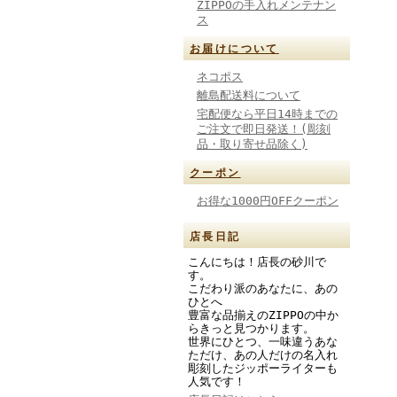
ZIPPOの手入れメンテナン
ス
お届けについて
ネコポス
離島配送料について
宅配便なら平日14時までの
ご注文で即日発送！(彫刻
品・取り寄せ品除く)
クーポン
お得な1000円OFFクーポン
店長日記
こんにちは！店長の砂川で
す。
こだわり派のあなたに、あの
ひとへ
豊富な品揃えのZIPPOの中か
らきっと見つかります。
世界にひとつ、一味違うあな
ただけ、あの人だけの名入れ
彫刻したジッポーライターも
人気です！