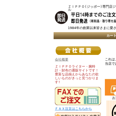
ＺＩＰＰＯ(ジッポー)専門店
ル
1984年の創業以来皆さまに愛
カー
これは
会社概要
当店で
ＺＩＰＰＯライター・腕時
計・財布の通販サイトです！
豊富な品揃えからあなたの欲
しいものがきっと見つかりま
す!
お
ＦＡＸ注文はこちらから