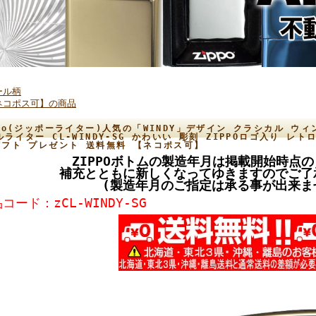
ール柄
ネコポス可】の商品
ppo(ジッポーライター)人気の「WINDY」デザイン クラシカル ウ
ルライター CL-WINDY-SG かわいい 彫刻 ZIPPOロゴ入り レ
ギフト プレゼント 送料無料 【ネコポス可】
ZIPPOボトムの製造年月は掲載開始時点
補充とともに新しくなってゆきますのでご了
(製造年月のご指定は承る事が出来ま
コード：zCL-WINDY-SG