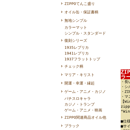
ZIPPOてんこ盛り
オイル缶・保証書柄
無地シンプル
カラーマット
シンプル・スタンダード
復刻シリーズ
1935レプリカ
1941レプリカ
1937フラットトップ
チェック柄
Z
マリア・キリスト
ラー
・長
開運・幸運・縁起
・シ
ゲーム・アニメ・カジノ
・Z
・マ
パチスロキャラ
【W
カジノ・トランプ
zi
ゲーム・アニメ・映画
"W
ZIPPO関連商品オイル他
■仕
ブラック
■サイ