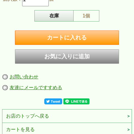
在庫
1個
ZIPPO/スタジオジブリ 紅の豚 ポルコ（赤）2
お問い合わせ
ファン待望の再販売ついに開始！！
友達にメールですすめる
歴代のジブリアニメをモチーフにした、スタジオジブリコレクションの
ジッポー
《紅の豚》をモチーフにしたジッポーライター。
『紅の豚』に登場するポルコの愛機≪真紅の飛行艇サボイア≫と同じ真
お店のトップへ戻る
紅のカラーに纏われた本体には、同じく飛行艇サボイアのメタルが加工
され、紅の豚の世界観をいっそう際立たせています。
カートを見る
■仕様：（本体）銀サテン仕上げ、カラークリアー加工/（プレート)亜鉛