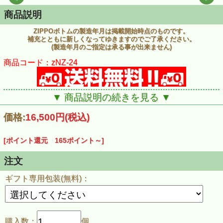
商品説明
ZIPPOボトムの製造年月は掲載開始時点のものです。
補充とともに新しくなってゆきますのでご了承ください。
(製造年月のご指定は承る事が出来ません)
商品コード：zNZ-24
▼ 商品説明の続きを見る ▼
価格:
16,500円
(税込)
[ポイント還元 165ポイント～]
注文
ギフト専用包装(無料)：
購入数：
個