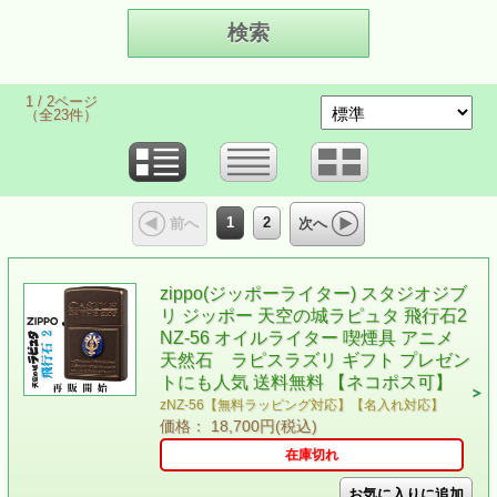
1 / 2ページ
（全23件）
1
2
前へ
次へ
zippo(ジッポーライター) スタジオジブ
リ ジッポー 天空の城ラピュタ 飛行石2
NZ-56 オイルライター 喫煙具 アニメ
天然石 ラピスラズリ ギフト プレゼン
トにも人気 送料無料 【ネコポス可】
zNZ-56【無料ラッピング対応】【名入れ対応】
価格： 18,700円(税込)
在庫切れ