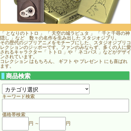
「 となりのトトロ 」 「 天空の城ラピュタ 」 「 千と千尋の神
隠し 」など 数々の名作を生み出した スタジオジブリ。
その歴代のジブリアニメをモチーフにした、スタジオジブリコ
レクションのジッポーです。ファンのみならず、多くの人に愛
されるキャラクター「 トトロ 」や「 ネコバス 」などがデザイ
ンされています。
コレクション はもちろん、 ギフト や プレゼント にも喜ばれ
ます。
商品検索
キーワード検索
価格帯検索
円 ～
円