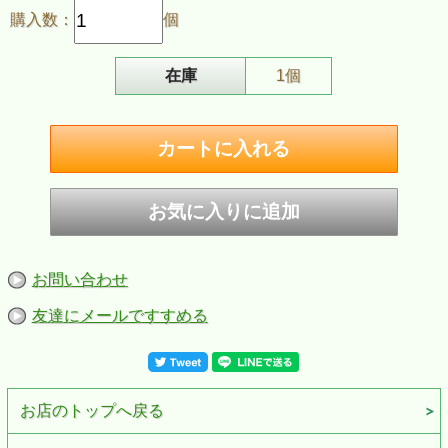
購入数：
個
在庫
1個
お問い合わせ
ZIPPO/スタジオジブリ ジッポー ドワーフ王とエルフの女王
歴代のジブリアニメをモチーフにした、スタジオジブリコレクションの
友達にメールですすめる
ジッポー
映画《耳をすませば》 のかなわぬ恋の物語の主人公”エルフの女王とドワ
ーフの王”。
真鍮の本体の両面にデザインされています。
ジブリの世界感たっぷりで、ジブリファン必見のＺＩＰＰＯライターで
お店のトップへ戻る
す。
誕生日、記念日、バレンタインなどのお祝い、ギフト、プレゼントにも