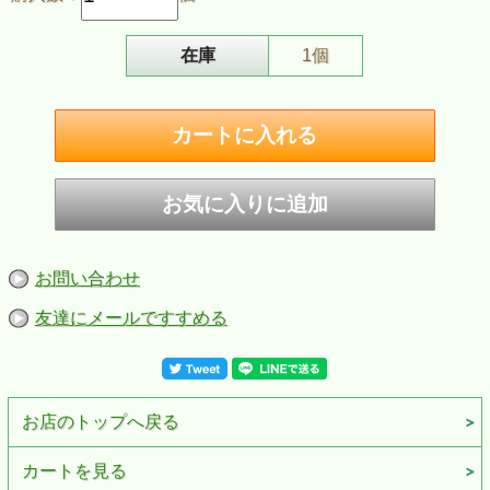
在庫
1個
お問い合わせ
ZIPPO/スタジオジブリ ジッポー オイルライター アニメ 映画 千と千尋の
神隠し ハク 龍
友達にメールですすめる
歴代のジブリアニメをモチーフにした、スタジオジブリコレクションの
ジッポー
映画《千と千尋の神隠し》 のハクのデザイン。
真鍮の本体の両面に表現されています。
お店のトップへ戻る
ジブリの世界感たっぷりで、ジブリファン必見のＺＩＰＰＯライターで
す。
誕生日、記念日、バレンタインなどのお祝い、ギフト、プレゼントにも
カートを見る
おすすめです。