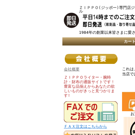
ＺＩＰＰＯ(ジッポー)専門店
ル
1984年の創業以来皆さまに愛
カー
これは
会社概要
当店で
ＺＩＰＰＯライター・腕時
計・財布の通販サイトです！
豊富な品揃えからあなたの欲
しいものがきっと見つかりま
す!
お
ＦＡＸ注文はこちらから