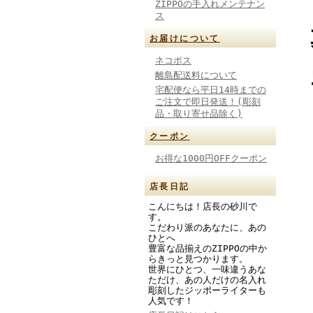
ZIPPOの手入れメンテナン
ス
お届けについて
ネコポス
離島配送料について
宅配便なら平日14時までの
ご注文で即日発送！(彫刻
品・取り寄せ品除く)
クーポン
お得な1000円OFFクーポン
店長日記
こんにちは！店長の砂川で
す。
こだわり派のあなたに、あの
ひとへ
豊富な品揃えのZIPPOの中か
らきっと見つかります。
世界にひとつ、一味違うあな
ただけ、あの人だけの名入れ
彫刻したジッポーライターも
人気です！