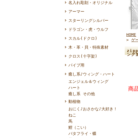
名入れ彫刻・オリジナル
アーマー
スターリングシルバー
ドラゴン・虎・ウルフ
HOME
スカル(ドクロ)
>
ゲ
木・革・貝・特殊素材
zi
ング
クロス(十字架)
パイプ用
癒し系♪ウィング・ハート
エンジェル＆ウィング
ハート
商品
癒し系 その他
動植物
おにく♪おさかな♪大好き！
ねこ
馬
鯉（こい）
バタフライ・蝶