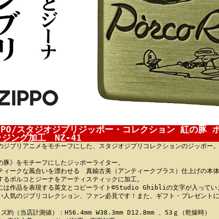
IPPO/スタジオジブリジッポー・コレクション 紅の豚 
ジング加工 NZ-41
のジブリアニメをモチーフにした、スタジオジブリコレクションのジッポー
の豚》をモチーフにしたジッポーライター。
ティークな風合いを漂わせる 真鍮古美（アンティークブラス）仕上げの本
するポルコとジーナをアーティスティックに加工。
には作品を表現する英文とコピーライト©Studio Ghibliの文字が入って
い人気のジブリコレクション、ファン必見です！また、ギフト・プレゼント
ズ約（当店計測値）：H56.4mm W38.3mm D12.8mm 、53ｇ（乾燥時）