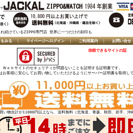
ジャッカ
され続けているZIPPO専門店 世界に一つだけの刻印も
トをみる
｜
マイページへログイン
｜
ご利用案内
｜
お問い合せ
信頼できるサイトの証
、Ｗｅｂサイトのセキュリティが問題ないことを証明する証明書です。
はお客様に安心してお買い物していただけるようにサーバー証明書を取得し
買い物合計が11000円以上なら、送料無料（北海道、青森、秋田、岩手、沖