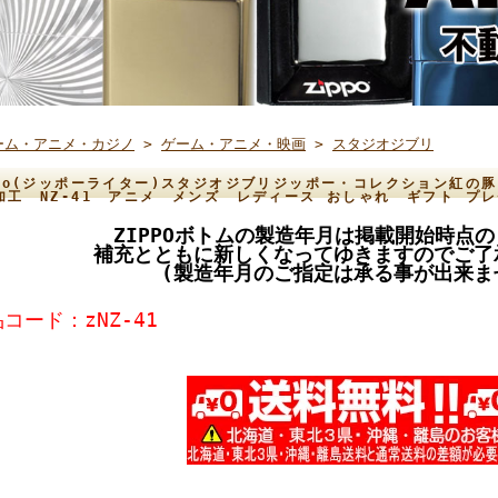
ーム・アニメ・カジノ
>
ゲーム・アニメ・映画
>
スタジオジブリ
ppo(ジッポーライター)スタジオジブリジッポー・コレクション紅の
加工 NZ-41 アニメ メンズ レディース おしゃれ ギフト プ
ZIPPOボトムの製造年月は掲載開始時点
補充とともに新しくなってゆきますのでご了
(製造年月のご指定は承る事が出来ま
コード：zNZ-41