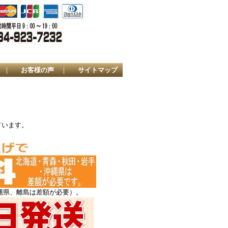
｜
お客様の声
｜
サイトマップ
ています。
縄県、離島は差額が必要）。