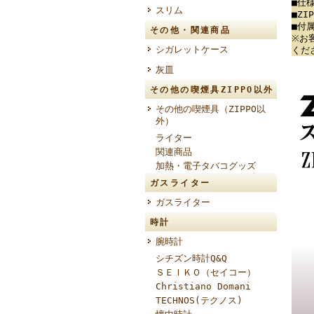
■仕
スリム
■Z
■付
その他・関連商品
※お
シガレットケース
くだ
灰皿
その他の喫煙具ZIPPO以外
その他の喫煙具（ZIPPO以
外）
ライター
関連商品
加熱・電子タバコグッズ
ガスライター
ガスライター
時計
腕時計
シチズン時計Q&Q
ＳＥＩＫＯ（セイコー）
Christiano Domani
TECHNOS(テクノス)