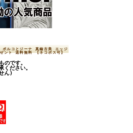
豚 ポルコとジーナ 真鍮古美 エッジ
レゼント 送料無料 【ネコポス可】
のものです。
承ください。
せん)