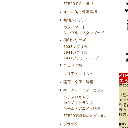
ZIPPOてんこ盛り
オイル缶・保証書柄
無地シンプル
カラーマット
シンプル・スタンダード
復刻シリーズ
1935レプリカ
1941レプリカ
1937フラットトップ
チェック柄
マリア・キリスト
Z
エッ
開運・幸運・縁起
歴代
ゲーム・アニメ・カジノ
《紅
パチスロキャラ
アン
カジノ・トランプ
登場
ゲーム・アニメ・映画
裏面
根強
ZIPPO関連商品オイル他
ブラック
■サイ