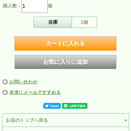
購入数：
個
在庫
1個
ZIPPO/スタジオジブリ ジッポー オイルライター アニメ 風の谷のナウシ
お問い合わせ
カ 青目 王蟲 オーム スワロフスキー
代のジブリアニメをモチーフにした、スタジオジブリコレクションのジ
友達にメールですすめる
ッポー
映画《風の谷のナウシカ》 の王蟲のデザイン。
本体の4面にわたって大胆に表現されています。
目の部分には青いスワロフスキーが使用された豪華なZIPPOです。
ジブリの世界感たっぷりで、ジブリファン必見のＺＩＰＰＯライターで
お店のトップへ戻る
す。